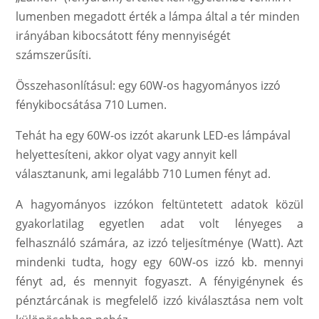
lumenben megadott érték a lámpa által a tér minden
irányában kibocsátott fény mennyiségét
számszerűsíti.
Összehasonlításul: egy 60W-os hagyományos izzó
fénykibocsátása 710 Lumen.
Tehát ha egy 60W-os izzót akarunk LED-es lámpával
helyettesíteni, akkor olyat vagy annyit kell
választanunk, ami legalább 710 Lumen fényt ad.
A hagyományos izzókon feltüntetett adatok közül
gyakorlatilag egyetlen adat volt lényeges a
felhasználó számára, az izzó teljesítménye (Watt). Azt
mindenki tudta, hogy egy 60W-os izzó kb. mennyi
fényt ad, és mennyit fogyaszt. A fényigénynek és
pénztárcának is megfelelő izzó kiválasztása nem volt