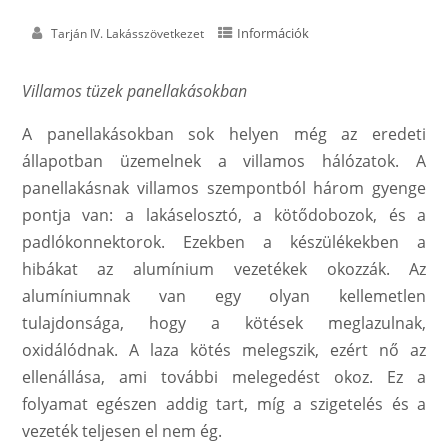
Információk
Tarján IV. Lakásszövetkezet
Villamos tüzek panellakásokban
A panellakásokban sok helyen még az eredeti
állapotban üzemelnek a villamos hálózatok. A
panellakásnak villamos szempontból három gyenge
pontja van: a lakáselosztó, a kötődobozok, és a
padlókonnektorok. Ezekben a készülékekben a
hibákat az alumínium vezetékek okozzák. Az
alumíniumnak van egy olyan kellemetlen
tulajdonsága, hogy a kötések meglazulnak,
oxidálódnak. A laza kötés melegszik, ezért nő az
ellenállása, ami további melegedést okoz. Ez a
folyamat egészen addig tart, míg a szigetelés és a
vezeték teljesen el nem ég.