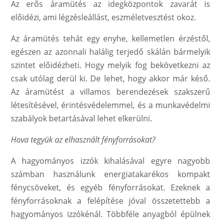
Az erős áramütés az idegközpontok zavarát is
előidézi, ami légzésleállást, eszméletvesztést okoz.
Az áramütés tehát egy enyhe, kellemetlen érzéstől,
egészen az azonnali halálig terjedő skálán bármelyik
szintet előidézheti. Hogy melyik fog bekövetkezni az
csak utólag derül ki. De lehet, hogy akkor már késő.
Az áramütést a villamos berendezések szakszerű
létesítésével, érintésvédelemmel, és a munkavédelmi
szabályok betartásával lehet elkerülni.
Hova tegyük az elhasznált fényforrásokat?
A hagyományos izzók kihalásával egyre nagyobb
számban használunk energiatakarékos kompakt
fénycsöveket, és egyéb fényforrásokat. Ezeknek a
fényforrásoknak a felépítése jóval összetettebb a
hagyományos izzókénál. Többféle anyagból épülnek