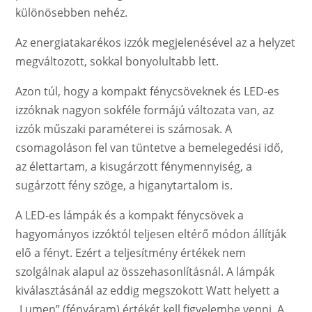
különösebben nehéz.
Az energiatakarékos izzók megjelenésével az a helyzet
megváltozott, sokkal bonyolultabb lett.
Azon túl, hogy a kompakt fénycsöveknek és LED-es
izzóknak nagyon sokféle formájú változata van, az
izzók műszaki paraméterei is számosak. A
csomagoláson fel van tüntetve a bemelegedési idő,
az élettartam, a kisugárzott fénymennyiség, a
sugárzott fény szöge, a higanytartalom is.
A LED-es lámpák és a kompakt fénycsövek a
hagyományos izzóktól teljesen eltérő módon állítják
elő a fényt. Ezért a teljesítmény értékek nem
szolgálnak alapul az összehasonlításnál. A lámpák
kiválasztásánál az eddig megszokott Watt helyett a
„Lumen” (fényáram) értékét kell figyelembe venni. A