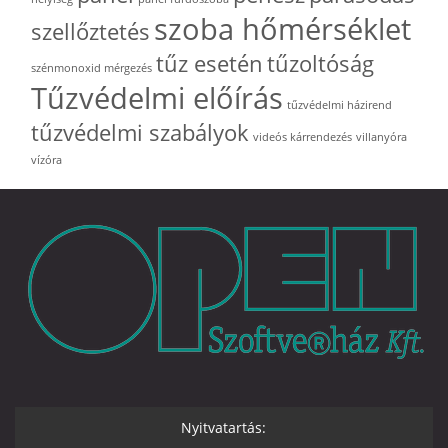
szoba hőmérséklet
szellőztetés
tűz esetén
tűzoltóság
szénmonoxid mérgezés
Tűzvédelmi előírás
tűzvédelmi házirend
tűzvédelmi szabályok
videós kárrendezés
villanyóra
vízóra
Nyitvatartás: