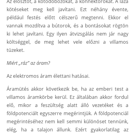
Az elosztót, a kötődobozokat, a konnektorokat. A laza
kötéseket meg kell javítani. Ezt néhány évente,
például festés előtt célszerű megtenni. Ekkor el
vannak mozdítva a bútorok, és a bontásokat rögtön
ki lehet javítani. Egy ilyen átvizsgálás nem jár nagy
költséggel, de meg lehet vele előzni a villamos
tüzeket.
Miért „ráz” az áram?
Az elektromos áram élettani hatásai.
Áramütés akkor következik be, ha az emberi test a
villamos áramkörbe kerül. Ez általában akkor fordul
elő, mikor a feszültség alatt álló vezetéket és a
földpotenciált egyszerre megérintjük. A földpotenciál
megérintéséhez nem kell semmi különöset tennünk,
elég, ha a talajon állunk. Ezért gyakorlatilag az