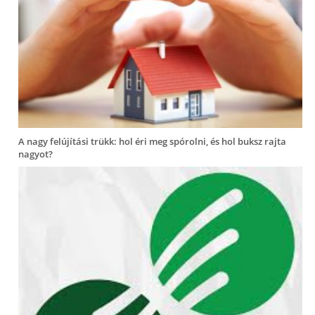
A nagy felújítási trükk: hol éri meg spórolni, és hol buksz rajta
nagyot?