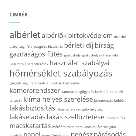
CIMKÉK
albérlet
albérlők
birtokvédelem
bizosító
bérleti díj
bírság
biztonsági felülvizsgálat
biztosítás
gazdaságos fűtés
gáztűzhely
gáztűzhelyek hasznlata
használat szabályai
Gázüzemű berendezések
hőmérséklet szabályozás
igazgatósági határozatok
ingatlan bérbeadás
kamerarendszer
kamerás megfigyelés
kerékpár kötelező
klíma helyes szerelése
tartozék
kárrendezés
küldött
lakásbiztosítás
lakás céljára szolgáló helyiség
lakáseladás
lakás szellőztetése
lomtalanítás
macskatartás
mérőóra csere
nem lakás céljára szolgáló
panel
penész
párásodás
helyiség
panel fürdőszoba