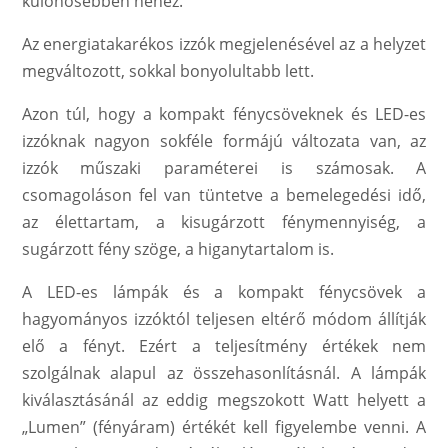
különösebben nehéz.
Az energiatakarékos izzók megjelenésével az a helyzet
megváltozott, sokkal bonyolultabb lett.
Azon túl, hogy a kompakt fénycsöveknek és LED-es
izzóknak nagyon sokféle formájú változata van, az
izzók műszaki paraméterei is számosak. A
csomagoláson fel van tüntetve a bemelegedési idő,
az élettartam, a kisugárzott fénymennyiség, a
sugárzott fény szöge, a higanytartalom is.
A LED-es lámpák és a kompakt fénycsövek a
hagyományos izzóktól teljesen eltérő módom állítják
elő a fényt. Ezért a teljesítmény értékek nem
szolgálnak alapul az összehasonlításnál. A lámpák
kiválasztásánál az eddig megszokott Watt helyett a
„Lumen” (fényáram) értékét kell figyelembe venni. A