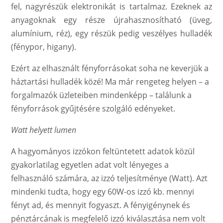
fel, nagyrészük elektronikát is tartalmaz. Ezeknek az
anyagoknak egy része újrahasznosítható (üveg,
alumínium, réz), egy részük pedig veszélyes hulladék
(fénypor, higany).
Ezért az elhasznált fényforrásokat soha ne keverjük a
háztartási hulladék közé! Ma már rengeteg helyen – a
forgalmazók üzleteiben mindenképp – találunk a
fényforrások gyűjtésére szolgáló edényeket.
Watt helyett lumen
A hagyományos izzókon feltüntetett adatok közül
gyakorlatilag egyetlen adat volt lényeges a
felhasználó számára, az izzó teljesítménye (Watt). Azt
mindenki tudta, hogy egy 60W-os izzó kb. mennyi
fényt ad, és mennyit fogyaszt. A fényigénynek és
pénztárcának is megfelelő izzó kiválasztása nem volt