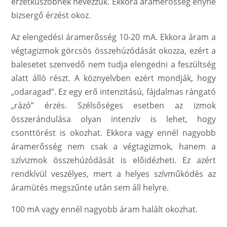
érzetküszöbnek nevezzük. Ekkora áramerősség enyhe
bizsergő érzést okoz.
Az elengedési áramerősség 10-20 mA. Ekkora áram a
végtagizmok görcsös összehúzódását okozza, ezért a
balesetet szenvedő nem tudja elengedni a feszültség
alatt álló részt. A köznyelvben ezért mondják, hogy
„odaragad”. Ez egy erő intenzitású, fájdalmas rángató
„rázó” érzés. Szélsőséges esetben az izmok
összerándulása olyan intenzív is lehet, hogy
csonttörést is okozhat. Ekkora vagy ennél nagyobb
áramerősség nem csak a végtagizmok, hanem a
szívizmok összehúzódását is előidézheti. Ez azért
rendkívül veszélyes, mert a helyes szívműködés az
áramütés megszűnte után sem áll helyre.
100 mA vagy ennél nagyobb áram halált okozhat.