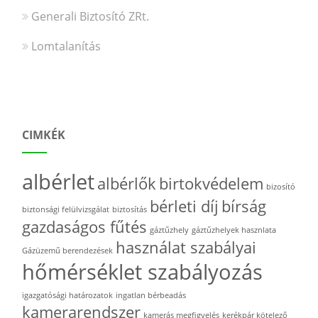
Generali Biztosító ZRt.
Lomtalanítás
CIMKÉK
albérlet
albérlők
birtokvédelem
bizosító
bérleti díj
bírság
biztonsági felülvizsgálat
biztosítás
gazdaságos fűtés
gáztűzhely
gáztűzhelyek hasznlata
használat szabályai
Gázüzemű berendezések
hőmérséklet szabályozás
igazgatósági határozatok
ingatlan bérbeadás
kamerarendszer
kamerás megfigyelés
kerékpár kötelező