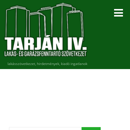
lakásszövetkezet, hirdetmények, kiadó ingatlanok