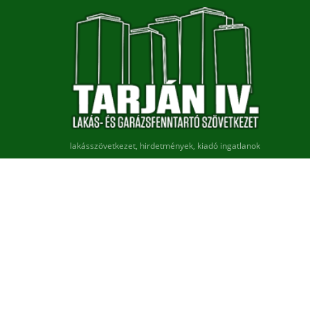
lakásszövetkezet, hirdetmények, kiadó ingatlanok