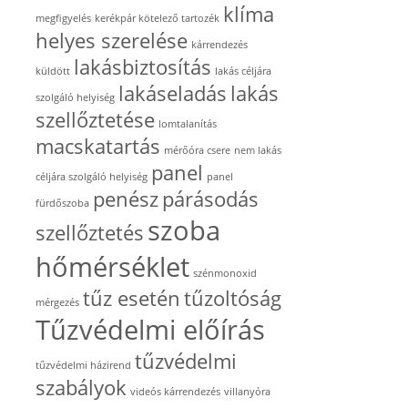
klíma
megfigyelés
kerékpár kötelező tartozék
helyes szerelése
kárrendezés
lakásbiztosítás
küldött
lakás céljára
lakáseladás
lakás
szolgáló helyiség
szellőztetése
lomtalanítás
macskatartás
mérőóra csere
nem lakás
panel
céljára szolgáló helyiség
panel
penész
párásodás
fürdőszoba
szoba
szellőztetés
hőmérséklet
szénmonoxid
tűz esetén
tűzoltóság
mérgezés
Tűzvédelmi előírás
tűzvédelmi
tűzvédelmi házirend
szabályok
videós kárrendezés
villanyóra