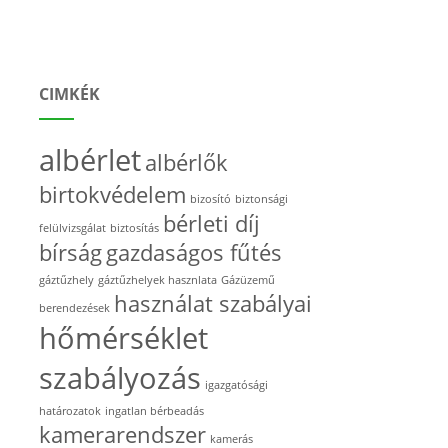
CIMKÉK
albérlet
albérlők
birtokvédelem
bizosító
biztonsági
bérleti díj
felülvizsgálat
biztosítás
bírság
gazdaságos fűtés
gáztűzhely
gáztűzhelyek hasznlata
Gázüzemű
használat szabályai
berendezések
hőmérséklet
szabályozás
igazgatósági
határozatok
ingatlan bérbeadás
kamerarendszer
kamerás