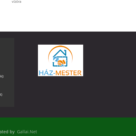
vízóra
k):
t)
reated by
Gallai.Net