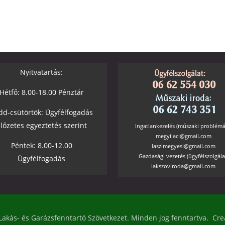
Nyitvatartás:
Hétfő: 8.00-18.00 Pénztár
dd-csütörtök: Ügyfélfogadás
lőzetes egyeztetés szerint
Ingatlankezelés (műszaki problémá
megyilaci@gmail.com
Péntek: 8.00-12.00
laszlmegyesi@gmail.com
Gazdasági vezetés (ügyfélszolgála
Ügyfélfogadás
lakszoviroda@gmail.com
 Lakás- és Garázsfenntartó Szövetkezet. Minden jog fenntartva. C