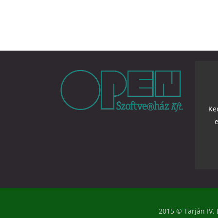
Ke
e
2015 © Tarján IV.