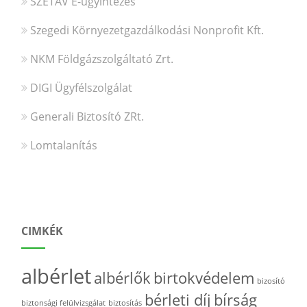
SZETÁV E-ügyintézés
Szegedi Környezetgazdálkodási Nonprofit Kft.
NKM Földgázszolgáltató Zrt.
DIGI Ügyfélszolgálat
Generali Biztosító ZRt.
Lomtalanítás
CIMKÉK
albérlet
albérlők
birtokvédelem
bizosító
bérleti díj
bírság
biztonsági felülvizsgálat
biztosítás