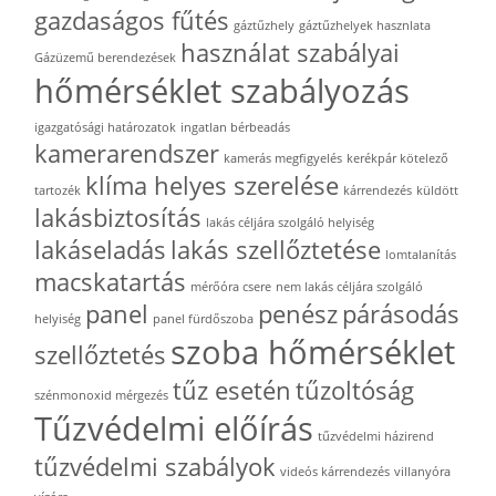
gazdaságos fűtés
gáztűzhely
gáztűzhelyek hasznlata
használat szabályai
Gázüzemű berendezések
hőmérséklet szabályozás
igazgatósági határozatok
ingatlan bérbeadás
kamerarendszer
kamerás megfigyelés
kerékpár kötelező
klíma helyes szerelése
tartozék
kárrendezés
küldött
lakásbiztosítás
lakás céljára szolgáló helyiség
lakáseladás
lakás szellőztetése
lomtalanítás
macskatartás
mérőóra csere
nem lakás céljára szolgáló
panel
penész
párásodás
helyiség
panel fürdőszoba
szoba hőmérséklet
szellőztetés
tűz esetén
tűzoltóság
szénmonoxid mérgezés
Tűzvédelmi előírás
tűzvédelmi házirend
tűzvédelmi szabályok
videós kárrendezés
villanyóra