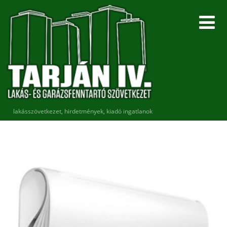
lakásszövetkezet, hirdetmények, kiadó ingatlanok