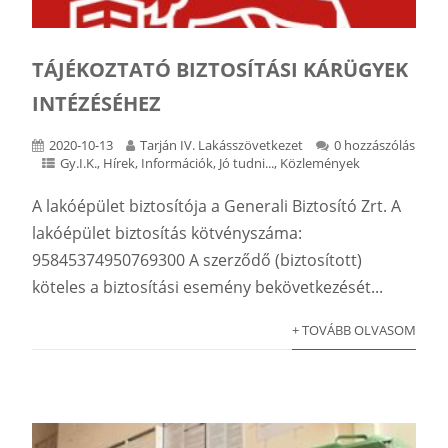
TÁJÉKOZTATÓ BIZTOSÍTÁSI KÁRÜGYEK
INTÉZÉSÉHEZ
2020-10-13
Tarján IV. Lakásszövetkezet
0 hozzászólás
Gy.I.K.
,
Hírek
,
Információk
,
Jó tudni...
,
Közlemények
A lakóépület biztosítója a Generali Biztosító Zrt. A
lakóépület biztosítás kötvényszáma:
95845374950769300 A szerződő (biztosított)
köteles a biztosítási esemény bekövetkezését...
+ TOVÁBB OLVASOM