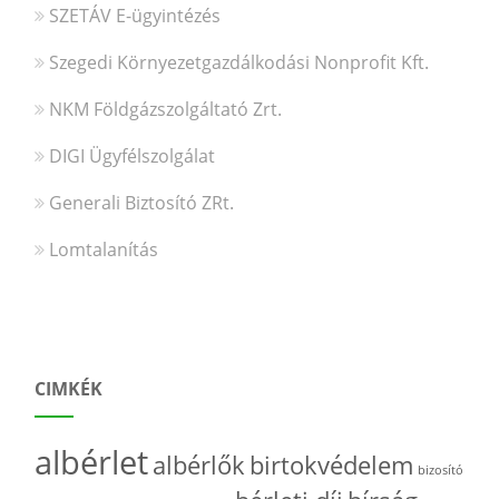
SZETÁV E-ügyintézés
Szegedi Környezetgazdálkodási Nonprofit Kft.
NKM Földgázszolgáltató Zrt.
DIGI Ügyfélszolgálat
Generali Biztosító ZRt.
Lomtalanítás
CIMKÉK
albérlet
albérlők
birtokvédelem
bizosító