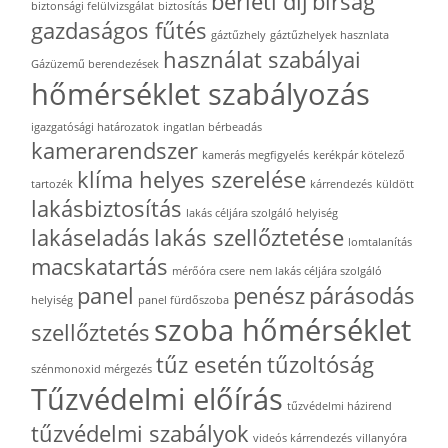
bérleti díj
bírság
biztonsági felülvizsgálat
biztosítás
gazdaságos fűtés
gáztűzhely
gáztűzhelyek hasznlata
használat szabályai
Gázüzemű berendezések
hőmérséklet szabályozás
igazgatósági határozatok
ingatlan bérbeadás
kamerarendszer
kamerás megfigyelés
kerékpár kötelező
klíma helyes szerelése
tartozék
kárrendezés
küldött
lakásbiztosítás
lakás céljára szolgáló helyiség
lakáseladás
lakás szellőztetése
lomtalanítás
macskatartás
mérőóra csere
nem lakás céljára szolgáló
panel
penész
párásodás
helyiség
panel fürdőszoba
szoba hőmérséklet
szellőztetés
tűz esetén
tűzoltóság
szénmonoxid mérgezés
Tűzvédelmi előírás
tűzvédelmi házirend
tűzvédelmi szabályok
videós kárrendezés
villanyóra