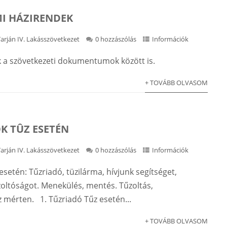
I HÁZIRENDEK
Tarján IV. Lakásszövetkezet
0 hozzászólás
Információk
 a szövetkezeti dokumentumok között is.
+ TOVÁBB OLVASOM
K TÛZ ESETÉN
Tarján IV. Lakásszövetkezet
0 hozzászólás
Információk
esetén: Tűzriadó, tüzilárma, hívjunk segítséget,
zoltóságot. Menekülés, mentés. Tűzoltás,
 mérten. 1. Tűzriadó Tűz esetén...
+ TOVÁBB OLVASOM