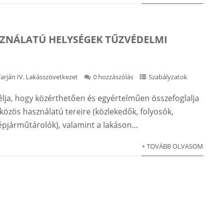
ZNÁLATÚ HELYSÉGEK TŰZVÉDELMI
Tarján IV. Lakásszövetkezet
0 hozzászólás
Szabályzatok
célja, hogy közérthetően és egyértelműen összefoglalja
közös használatú tereire (közlekedők, folyosók,
pjárműtárolók), valamint a lakáson...
+ TOVÁBB OLVASOM