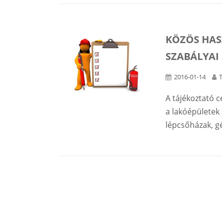
KÖZÖS HAS
SZABÁLYAI
2016-01-14
A tájékoztató 
a lakóépületek 
lépcsőházak, gé