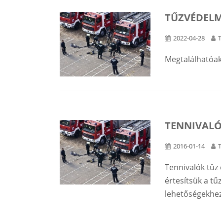
TŰZVÉDELM
2022-04-28
Megtalálhatóak
TENNIVALÓ
2016-01-14
Tennivalók tûz 
értesítsük a tű
lehetőségekhez