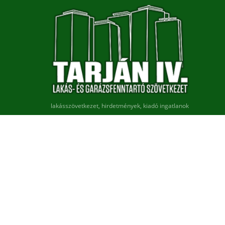
lakásszövetkezet, hirdetmények, kiadó ingatlanok