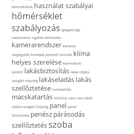
használat szabályai
berendezések
hőmérséklet
szabályozás
igazgatósági
határozatok
ingatlan bérbeadás
kamerarendszer
kamerás
klíma
megfigyelés
kerékpár kötelező tartozék
helyes szerelése
kárrendezés
lakásbiztosítás
küldött
lakás céljára
lakáseladás
lakás
szolgáló helyiség
szellőztetése
lomtalanítás
macskatartás
mérőóra csere
nem lakás
panel
céljára szolgáló helyiség
panel
penész
párásodás
fürdőszoba
szoba
szellőztetés