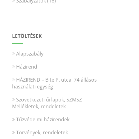
Szabályzatok
(16)
LETÖLTÉSEK
Alapszabály
Házirend
HÁZIREND – Bite P. utcai 74 állásos
használati egység
Szövetkezeti űrlapok, SZMSZ
Mellékletek, rendeletek
Tűzvédelmi házirendek
Törvények, rendeletek