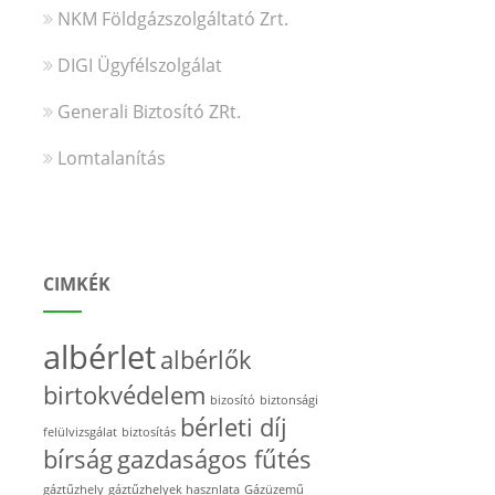
NKM Földgázszolgáltató Zrt.
DIGI Ügyfélszolgálat
Generali Biztosító ZRt.
Lomtalanítás
CIMKÉK
albérlet
albérlők
birtokvédelem
bizosító
biztonsági
bérleti díj
felülvizsgálat
biztosítás
bírság
gazdaságos fűtés
gáztűzhely
gáztűzhelyek hasznlata
Gázüzemű