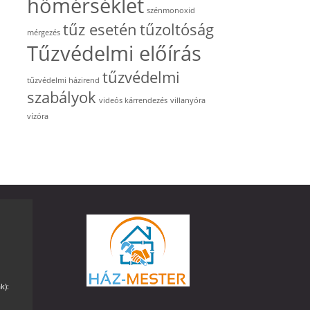
hőmérséklet
szénmonoxid
tűz esetén
tűzoltóság
mérgezés
Tűzvédelmi előírás
tűzvédelmi
tűzvédelmi házirend
szabályok
videós kárrendezés
villanyóra
vízóra
k):