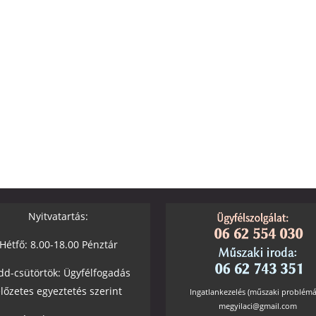
Nyitvatartás:
Hétfő: 8.00-18.00 Pénztár
dd-csütörtök: Ügyfélfogadás
lőzetes egyeztetés szerint
Ingatlankezelés (műszaki problémá
megyilaci@gmail.com