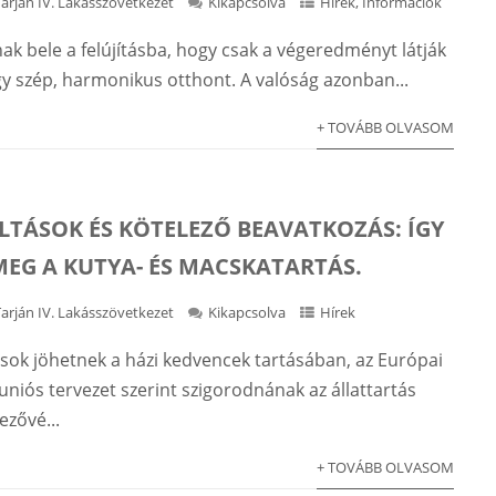
Tarján IV. Lakásszövetkezet
Kikapcsolva
Hírek
,
Információk
ak bele a felújításba, hogy csak a végeredményt látják
gy szép, harmonikus otthont. A valóság azonban...
+ TOVÁBB OLVASOM
ILTÁSOK ÉS KÖTELEZŐ BEAVATKOZÁS: ÍGY
MEG A KUTYA- ÉS MACSKATARTÁS.
Tarján IV. Lakásszövetkezet
Kikapcsolva
Hírek
sok jöhetnek a házi kedvencek tartásában, az Európai
uniós tervezet szerint szigorodnának az állattartás
ezővé...
+ TOVÁBB OLVASOM