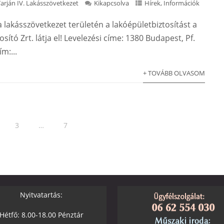
Tarján IV. Lakásszövetkezet
Kikapcsolva
Hírek
,
Információk
a lakásszövetkezet területén a lakóépületbiztosítást a
ító Zrt. látja el! Levelezési címe: 1380 Budapest, Pf.
m:...
+ TOVÁBB OLVASOM
3
…
7
Nyitvatartás:
Hétfő: 8.00-18.00 Pénztár