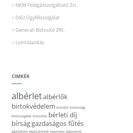
NKM Földgázszolgáltató Zrt.
DIGI Ügyfélszolgálat
Generali Biztosító ZRt.
Lomtalanítás
CIMKÉK
albérlet
albérlők
birtokvédelem
bizosító
biztonsági
bérleti díj
felülvizsgálat
biztosítás
bírság
gazdaságos fűtés
gáztűzhely
gáztűzhelyek hasznlata
Gázüzemű