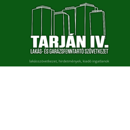
lakásszövetkezet, hirdetmények, kiadó ingatlanok