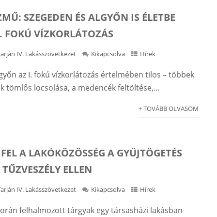
ZMŰ: SZEGEDEN ÉS ALGYŐN IS ÉLETBE
I. FOKÚ VÍZKORLÁTOZÁS
Tarján IV. Lakásszövetkezet
Kikapcsolva
Hírek
yőn az I. fokú vízkorlátozás értelmében tilos – többek
ek tömlős locsolása, a medencék feltöltése,...
+ TOVÁBB OLVASOM
T FEL A LAKÓKÖZÖSSÉG A GYŰJTÖGETÉS
 TŰZVESZÉLY ELLEN
Tarján IV. Lakásszövetkezet
Kikapcsolva
Hírek
során felhalmozott tárgyak egy társasházi lakásban