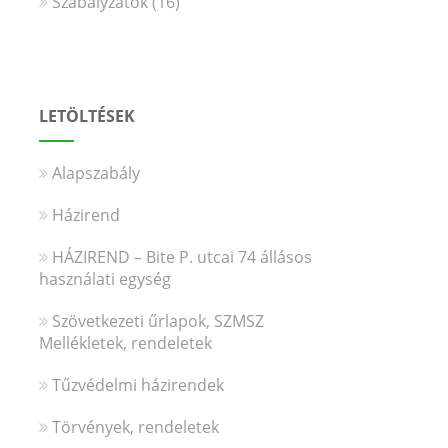
Szabályzatok
(16)
LETÖLTÉSEK
Alapszabály
Házirend
HÁZIREND – Bite P. utcai 74 állásos
használati egység
Szövetkezeti űrlapok, SZMSZ
Mellékletek, rendeletek
Tűzvédelmi házirendek
Törvények, rendeletek