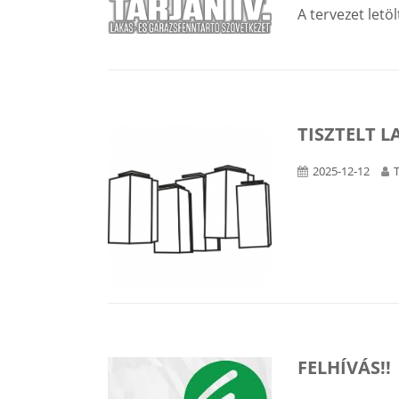
A tervezet letö
TISZTELT L
2025-12-12
FELHÍVÁS!!