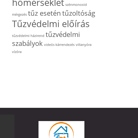
hőmérséklet
szénmonoxid
tűz esetén
tűzoltóság
mérgezés
Tűzvédelmi előírás
tűzvédelmi
tűzvédelmi házirend
szabályok
videós kárrendezés
villanyóra
vízóra