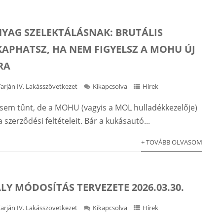
NYAG SZELEKTÁLÁSNAK: BRUTÁLIS
KAPHATSZ, HA NEM FIGYELSZ A MOHU ÚJ
RA
Tarján IV. Lakásszövetkezet
Kikapcsolva
Hírek
l sem tűnt, de a MOHU (vagyis a MOL hulladékkezelője)
a szerződési feltételeit. Bár a kukásautó...
+ TOVÁBB OLVASOM
Y MÓDOSÍTÁS TERVEZETE 2026.03.30.
Tarján IV. Lakásszövetkezet
Kikapcsolva
Hírek