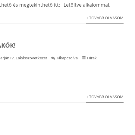
lthető és megtekinthető itt: Letöltve alkalommal.
+ TOVÁBB OLVASOM
AKÓK!
Tarján IV. Lakásszövetkezet
Kikapcsolva
Hírek
+ TOVÁBB OLVASOM