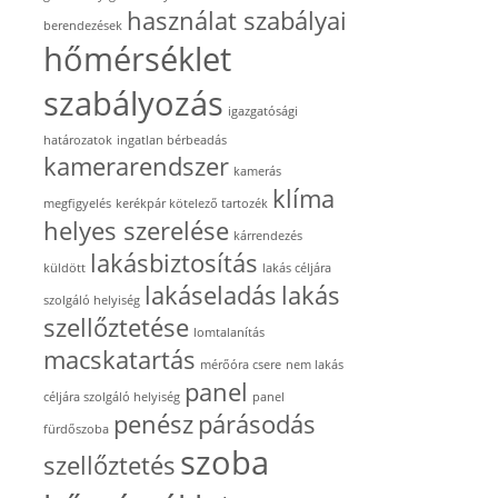
használat szabályai
berendezések
hőmérséklet
szabályozás
igazgatósági
határozatok
ingatlan bérbeadás
kamerarendszer
kamerás
klíma
megfigyelés
kerékpár kötelező tartozék
helyes szerelése
kárrendezés
lakásbiztosítás
küldött
lakás céljára
lakáseladás
lakás
szolgáló helyiség
szellőztetése
lomtalanítás
macskatartás
mérőóra csere
nem lakás
panel
céljára szolgáló helyiség
panel
penész
párásodás
fürdőszoba
szoba
szellőztetés