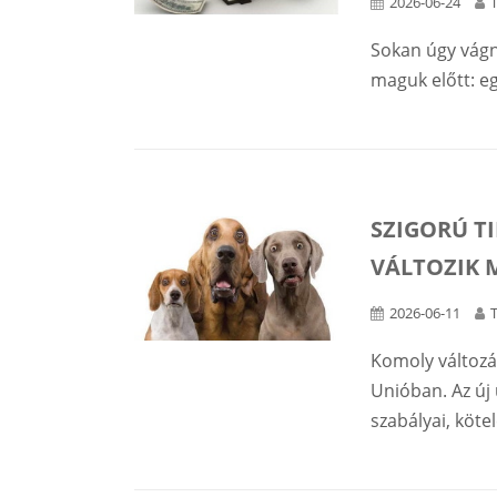
2026-06-24
Sokan úgy vágn
maguk előtt: e
SZIGORÚ T
VÁLTOZIK 
2026-06-11
Komoly változá
Unióban. Az új 
szabályai, kötel