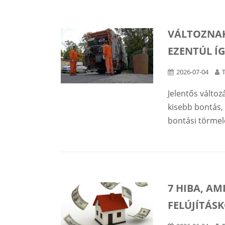
VÁLTOZNAK
EZENTÚL ÍG
2026-07-04
Jelentős változá
kisebb bontás,
bontási törmel
7 HIBA, AM
FELÚJÍTÁSK