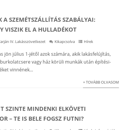
 A SZEMÉTSZÁLLÍTÁS SZABÁLYAI:
Y VISZIK EL A HULLADÉKOT
Tarján IV. Lakásszövetkezet
Kikapcsolva
Hírek
s jön július 1-jétől azok számára, akik lakásfelújítás,
 burkolatcsere vagy ház körüli munkák után építési-
éket vinnének...
+ TOVÁBB OLVASOM
IT SZINTE MINDENKI ELKÖVETI
OR – TE IS BELE FOGSZ FUTNI?