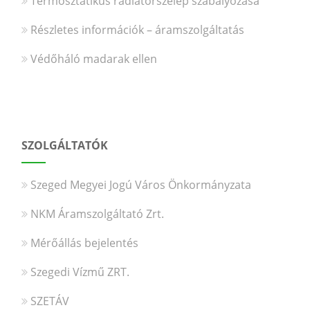
Termosztatikus radiátorszelep szabályozása
Részletes információk – áramszolgáltatás
Védőháló madarak ellen
SZOLGÁLTATÓK
Szeged Megyei Jogú Város Önkormányzata
NKM Áramszolgáltató Zrt.
Mérőállás bejelentés
Szegedi Vízmű ZRT.
SZETÁV