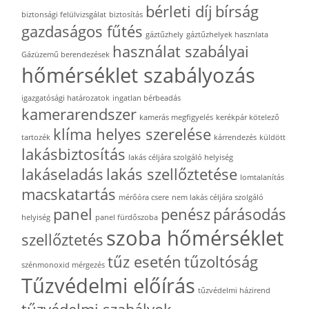
bérleti díj
bírság
biztonsági felülvizsgálat
biztosítás
gazdaságos fűtés
gáztűzhely
gáztűzhelyek hasznlata
használat szabályai
Gázüzemű berendezések
hőmérséklet szabályozás
igazgatósági határozatok
ingatlan bérbeadás
kamerarendszer
kamerás megfigyelés
kerékpár kötelező
klíma helyes szerelése
tartozék
kárrendezés
küldött
lakásbiztosítás
lakás céljára szolgáló helyiség
lakáseladás
lakás szellőztetése
lomtalanítás
macskatartás
mérőóra csere
nem lakás céljára szolgáló
panel
penész
párásodás
helyiség
panel fürdőszoba
szoba hőmérséklet
szellőztetés
tűz esetén
tűzoltóság
szénmonoxid mérgezés
Tűzvédelmi előírás
tűzvédelmi házirend