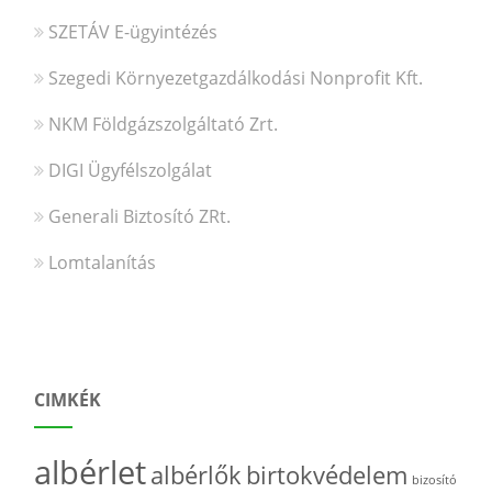
SZETÁV E-ügyintézés
Szegedi Környezetgazdálkodási Nonprofit Kft.
NKM Földgázszolgáltató Zrt.
DIGI Ügyfélszolgálat
Generali Biztosító ZRt.
Lomtalanítás
CIMKÉK
albérlet
albérlők
birtokvédelem
bizosító