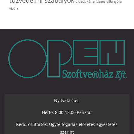
tűzvédelmi szabályok
videós kárrendezés
villanyóra
vízóra
Nyitvatartás:
Hétfő: 8.00-18.00 Pénztár
Kedd-csütörtök: Ügyfélfogadás előzetes egyeztetés
szerint