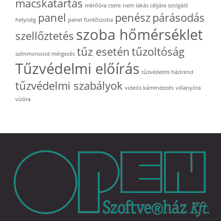
macskatartás
mérőóra csere
nem lakás céljára szolgáló
panel
penész
párásodás
helyiség
panel fürdőszoba
szoba hőmérséklet
szellőztetés
tűz esetén
tűzoltóság
szénmonoxid mérgezés
Tűzvédelmi előírás
tűzvédelmi házirend
tűzvédelmi szabályok
videós kárrendezés
villanyóra
vízóra