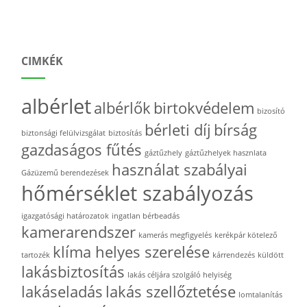
CIMKÉK
albérlet
albérlők
birtokvédelem
bizosító
bérleti díj
bírság
biztonsági felülvizsgálat
biztosítás
gazdaságos fűtés
gáztűzhely
gáztűzhelyek hasznlata
használat szabályai
Gázüzemű berendezések
hőmérséklet szabályozás
igazgatósági határozatok
ingatlan bérbeadás
kamerarendszer
kamerás megfigyelés
kerékpár kötelező
klíma helyes szerelése
tartozék
kárrendezés
küldött
lakásbiztosítás
lakás céljára szolgáló helyiség
lakáseladás
lakás szellőztetése
lomtalanítás