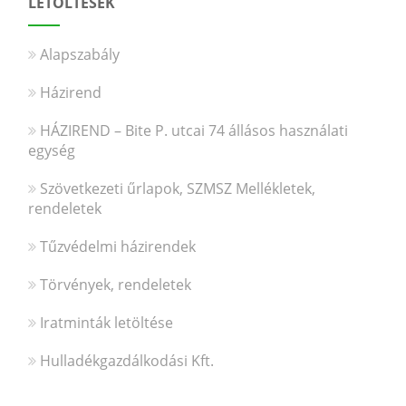
LETÖLTÉSEK
Alapszabály
Házirend
HÁZIREND – Bite P. utcai 74 állásos használati
egység
Szövetkezeti űrlapok, SZMSZ Mellékletek,
rendeletek
Tűzvédelmi házirendek
Törvények, rendeletek
Iratminták letöltése
Hulladékgazdálkodási Kft.