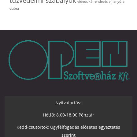
tűzvédelmi szabályok
videós kárrendezés
villanyóra
vízóra
Nyitvatartás:
Hétfő: 8.00-18.00 Pénztár
Kedd-csütörtök: Ügyfélfogadás előzetes egyeztetés
szerint