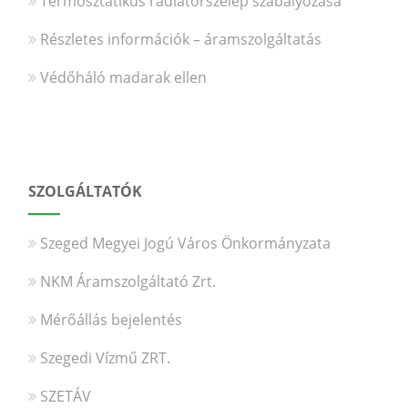
Termosztatikus radiátorszelep szabályozása
Részletes információk – áramszolgáltatás
Védőháló madarak ellen
SZOLGÁLTATÓK
Szeged Megyei Jogú Város Önkormányzata
NKM Áramszolgáltató Zrt.
Mérőállás bejelentés
Szegedi Vízmű ZRT.
SZETÁV