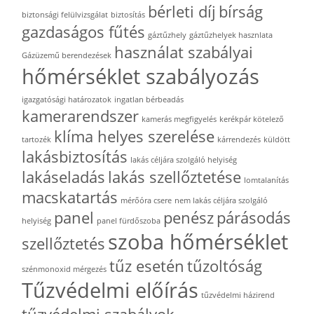
bérleti díj
bírság
biztonsági felülvizsgálat
biztosítás
gazdaságos fűtés
gáztűzhely
gáztűzhelyek hasznlata
használat szabályai
Gázüzemű berendezések
hőmérséklet szabályozás
igazgatósági határozatok
ingatlan bérbeadás
kamerarendszer
kamerás megfigyelés
kerékpár kötelező
klíma helyes szerelése
tartozék
kárrendezés
küldött
lakásbiztosítás
lakás céljára szolgáló helyiség
lakáseladás
lakás szellőztetése
lomtalanítás
macskatartás
mérőóra csere
nem lakás céljára szolgáló
panel
penész
párásodás
helyiség
panel fürdőszoba
szoba hőmérséklet
szellőztetés
tűz esetén
tűzoltóság
szénmonoxid mérgezés
Tűzvédelmi előírás
tűzvédelmi házirend