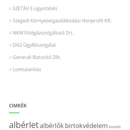
SZETÁV E-ügyintézés
Szegedi Környezetgazdálkodási Nonprofit Kft.
NKM Földgázszolgáltató Zrt.
DIGI Ügyfélszolgálat
Generali Biztosító ZRt.
Lomtalanítás
CIMKÉK
albérlet
albérlők
birtokvédelem
bizosító