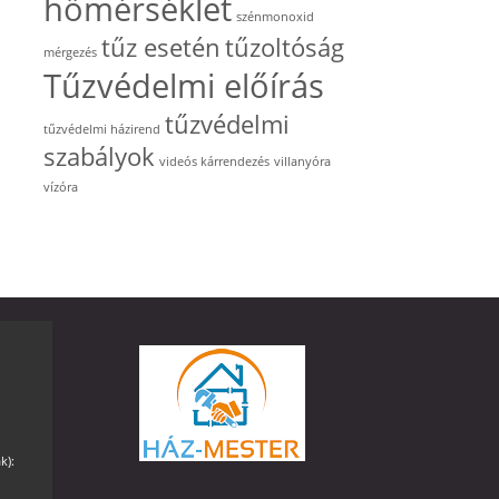
hőmérséklet
szénmonoxid
tűz esetén
tűzoltóság
mérgezés
Tűzvédelmi előírás
tűzvédelmi
tűzvédelmi házirend
szabályok
videós kárrendezés
villanyóra
vízóra
k):