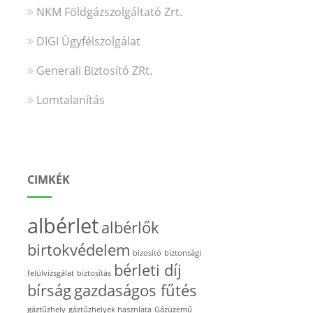
NKM Földgázszolgáltató Zrt.
DIGI Ügyfélszolgálat
Generali Biztosító ZRt.
Lomtalanítás
CIMKÉK
albérlet
albérlők
birtokvédelem
bizosító
biztonsági
bérleti díj
felülvizsgálat
biztosítás
bírság
gazdaságos fűtés
gáztűzhely
gáztűzhelyek hasznlata
Gázüzemű