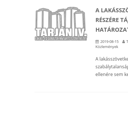
A LAKÁSSZ
RÉSZÉRE T
HATÁROZA
2019-08-15
Közlemények
A lakásszövetke
szabálytalanság
ellenére sem k