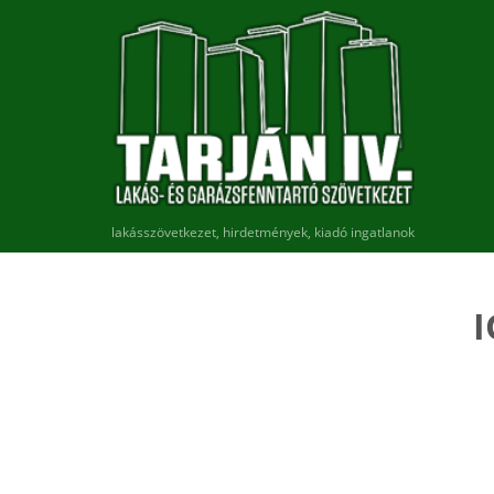
lakásszövetkezet, hirdetmények, kiadó ingatlanok