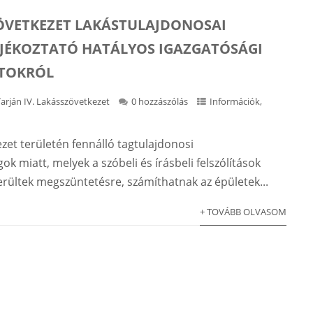
ÖVETKEZET LAKÁSTULAJDONOSAI
ÁJÉKOZTATÓ HATÁLYOS IGAZGATÓSÁGI
TOKRÓL
Tarján IV. Lakásszövetkezet
0 hozzászólás
Információk
,
zet területén fennálló tagtulajdonosi
ok miatt, melyek a szóbeli és írásbeli felszólítások
erültek megszüntetésre, számíthatnak az épületek...
+ TOVÁBB OLVASOM