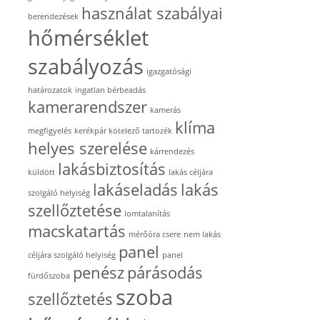
használat szabályai
berendezések
hőmérséklet
szabályozás
igazgatósági
határozatok
ingatlan bérbeadás
kamerarendszer
kamerás
klíma
megfigyelés
kerékpár kötelező tartozék
helyes szerelése
kárrendezés
lakásbiztosítás
küldött
lakás céljára
lakáseladás
lakás
szolgáló helyiség
szellőztetése
lomtalanítás
macskatartás
mérőóra csere
nem lakás
panel
céljára szolgáló helyiség
panel
penész
párásodás
fürdőszoba
szoba
szellőztetés