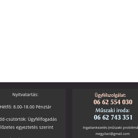
Nyitvatartás:
Hétfő: 8.00-18.00 Pénztár
dd-csütörtök: Ügyfélfogadás
lőzetes egyeztetés szerint
Ingatlankezelés (műszaki problémá
megyilaci@gmail.com