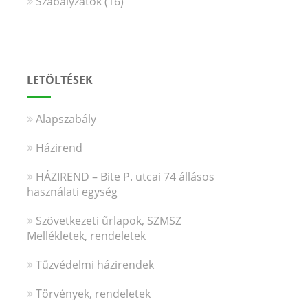
Szabályzatok
(16)
LETÖLTÉSEK
Alapszabály
Házirend
HÁZIREND – Bite P. utcai 74 állásos
használati egység
Szövetkezeti űrlapok, SZMSZ
Mellékletek, rendeletek
Tűzvédelmi házirendek
Törvények, rendeletek