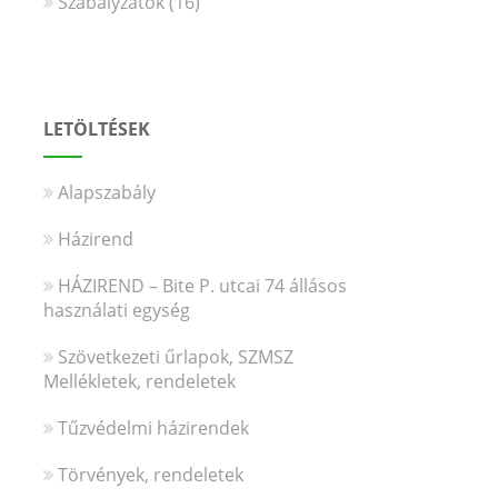
Szabályzatok
(16)
LETÖLTÉSEK
Alapszabály
Házirend
HÁZIREND – Bite P. utcai 74 állásos
használati egység
Szövetkezeti űrlapok, SZMSZ
Mellékletek, rendeletek
Tűzvédelmi házirendek
Törvények, rendeletek