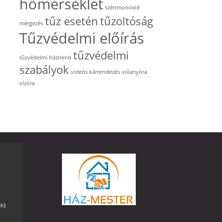
hőmérséklet
szénmonoxid
tűz esetén
tűzoltóság
mérgezés
Tűzvédelmi előírás
tűzvédelmi
tűzvédelmi házirend
szabályok
videós kárrendezés
villanyóra
vízóra
k):