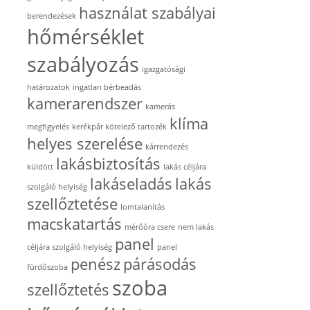
használat szabályai
berendezések
hőmérséklet
szabályozás
igazgatósági
határozatok
ingatlan bérbeadás
kamerarendszer
kamerás
klíma
megfigyelés
kerékpár kötelező tartozék
helyes szerelése
kárrendezés
lakásbiztosítás
küldött
lakás céljára
lakáseladás
lakás
szolgáló helyiség
szellőztetése
lomtalanítás
macskatartás
mérőóra csere
nem lakás
panel
céljára szolgáló helyiség
panel
penész
párásodás
fürdőszoba
szoba
szellőztetés