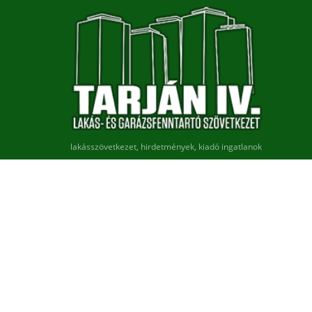
lakásszövetkezet, hirdetmények, kiadó ingatlanok