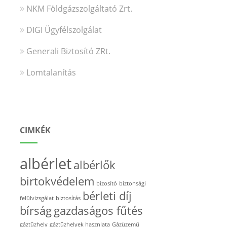
NKM Földgázszolgáltató Zrt.
DIGI Ügyfélszolgálat
Generali Biztosító ZRt.
Lomtalanítás
CIMKÉK
albérlet
albérlők
birtokvédelem
bizosító
biztonsági
bérleti díj
felülvizsgálat
biztosítás
bírság
gazdaságos fűtés
gáztűzhely
gáztűzhelyek hasznlata
Gázüzemű