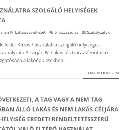
ZNÁLATRA SZOLGÁLÓ HELYISÉGEK
TA
Tarján IV. Lakásszövetkezet
0 hozzászólás
Szabályzatok
elléklet Közös használatra szolgáló helyiségek
szabályzata A Tarján IV. Lakás- és Garázsfenntartó
azgatósága a lakóépületekben...
+ TOVÁBB OLVASOM
ÖVETKEZETI, A TAG VAGY A NEM TAG
BAN ÁLLÓ LAKÁS ÉS NEM LAKÁS CÉLJÁRA
HELYISÉG EREDETI RENDELTETÉSSZERŰ
ÁTÓL VALÓ ELTÉRŐ HASZNÁLAT