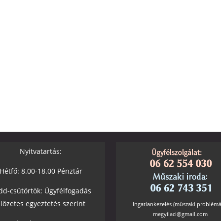
Nyitvatartás:
Hétfő: 8.00-18.00 Pénztár
dd-csütörtök: Ügyfélfogadás
lőzetes egyeztetés szerint
Ingatlankezelés (műszaki problémá
megyilaci@gmail.com