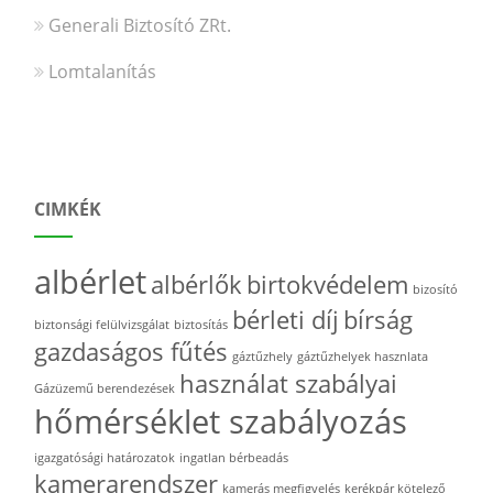
Generali Biztosító ZRt.
Lomtalanítás
CIMKÉK
albérlet
albérlők
birtokvédelem
bizosító
bérleti díj
bírság
biztonsági felülvizsgálat
biztosítás
gazdaságos fűtés
gáztűzhely
gáztűzhelyek hasznlata
használat szabályai
Gázüzemű berendezések
hőmérséklet szabályozás
igazgatósági határozatok
ingatlan bérbeadás
kamerarendszer
kamerás megfigyelés
kerékpár kötelező