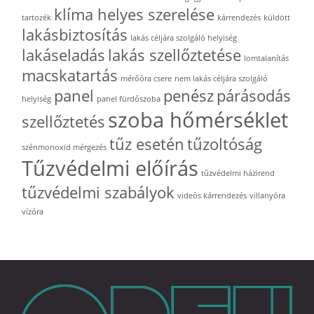
klíma helyes szerelése
tartozék
kárrendezés
küldött
lakásbiztosítás
lakás céljára szolgáló helyiség
lakáseladás
lakás szellőztetése
lomtalanítás
macskatartás
mérőóra csere
nem lakás céljára szolgáló
panel
penész
párásodás
helyiség
panel fürdőszoba
szoba hőmérséklet
szellőztetés
tűz esetén
tűzoltóság
szénmonoxid mérgezés
Tűzvédelmi előírás
tűzvédelmi házirend
tűzvédelmi szabályok
videós kárrendezés
villanyóra
vízóra