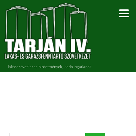
lakásszövetkezet, hirdetmények, kiadó ingatlanok