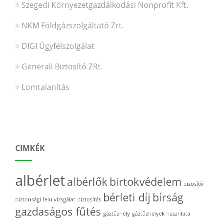
Szegedi Környezetgazdálkodási Nonprofit Kft.
NKM Földgázszolgáltató Zrt.
DIGI Ügyfélszolgálat
Generali Biztosító ZRt.
Lomtalanítás
CIMKÉK
albérlet
albérlők
birtokvédelem
bizosító
bérleti díj
bírság
biztonsági felülvizsgálat
biztosítás
gazdaságos fűtés
gáztűzhely
gáztűzhelyek hasznlata