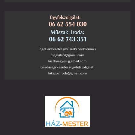
Ingatlankezelés (műszaki problémák):
megyilaci@gmail.com
laszlmegyesi@gmail.com
Gazdasági vezetés (ügyfélszolgálat)
lakszoviroda@gmail.com