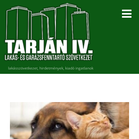
lakásszövetkezet, hirdetmények, kiadó ingatlanok