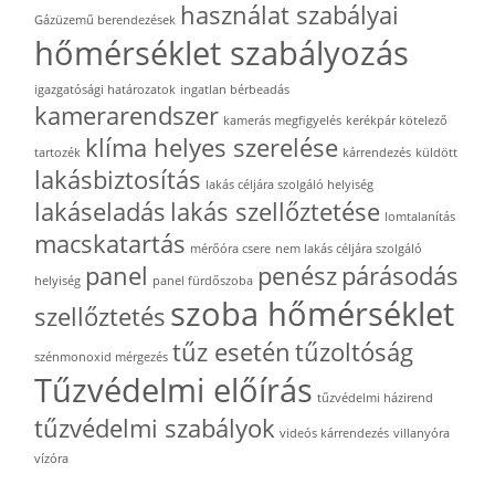
használat szabályai
Gázüzemű berendezések
hőmérséklet szabályozás
igazgatósági határozatok
ingatlan bérbeadás
kamerarendszer
kamerás megfigyelés
kerékpár kötelező
klíma helyes szerelése
tartozék
kárrendezés
küldött
lakásbiztosítás
lakás céljára szolgáló helyiség
lakáseladás
lakás szellőztetése
lomtalanítás
macskatartás
mérőóra csere
nem lakás céljára szolgáló
panel
penész
párásodás
helyiség
panel fürdőszoba
szoba hőmérséklet
szellőztetés
tűz esetén
tűzoltóság
szénmonoxid mérgezés
Tűzvédelmi előírás
tűzvédelmi házirend
tűzvédelmi szabályok
videós kárrendezés
villanyóra
vízóra