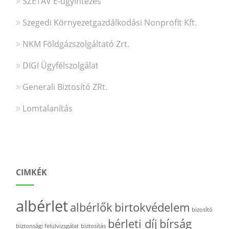
SZETÁV E-ügyintézés
Szegedi Környezetgazdálkodási Nonprofit Kft.
NKM Földgázszolgáltató Zrt.
DIGI Ügyfélszolgálat
Generali Biztosító ZRt.
Lomtalanítás
CIMKÉK
albérlet
albérlők
birtokvédelem
bizosító
bérleti díj
bírság
biztonsági felülvizsgálat
biztosítás