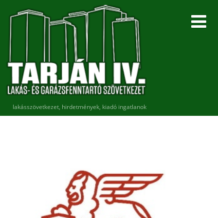
lakásszövetkezet, hirdetmények, kiadó ingatlanok