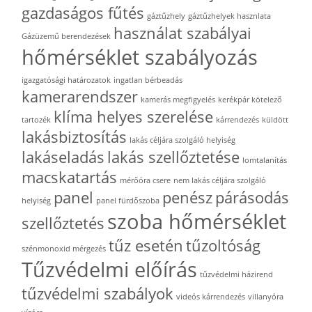
gazdaságos fűtés
gáztűzhely
gáztűzhelyek hasznlata
használat szabályai
Gázüzemű berendezések
hőmérséklet szabályozás
igazgatósági határozatok
ingatlan bérbeadás
kamerarendszer
kamerás megfigyelés
kerékpár kötelező
klíma helyes szerelése
tartozék
kárrendezés
küldött
lakásbiztosítás
lakás céljára szolgáló helyiség
lakáseladás
lakás szellőztetése
lomtalanítás
macskatartás
mérőóra csere
nem lakás céljára szolgáló
panel
penész
párásodás
helyiség
panel fürdőszoba
szoba hőmérséklet
szellőztetés
tűz esetén
tűzoltóság
szénmonoxid mérgezés
Tűzvédelmi előírás
tűzvédelmi házirend
tűzvédelmi szabályok
videós kárrendezés
villanyóra