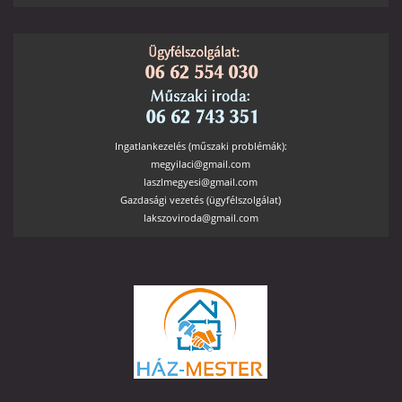
Ingatlankezelés (műszaki problémák):
megyilaci@gmail.com
laszlmegyesi@gmail.com
Gazdasági vezetés (ügyfélszolgálat)
lakszoviroda@gmail.com