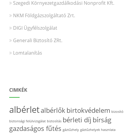
Szegedi Környezetgazdálkodási Nonprofit Kft.
NKM Földgázszolgáltató Zrt.
DIGI Ügyfélszolgálat
Generali Biztosító ZRt.
Lomtalanítás
CIMKÉK
albérlet
albérlők
birtokvédelem
bizosító
bérleti díj
bírság
biztonsági felülvizsgálat
biztosítás
gazdaságos fűtés
gáztűzhely
gáztűzhelyek hasznlata