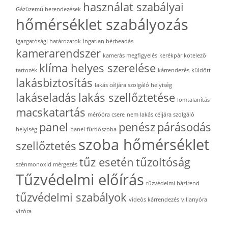
használat szabályai
Gázüzemű berendezések
hőmérséklet szabályozás
igazgatósági határozatok
ingatlan bérbeadás
kamerarendszer
kamerás megfigyelés
kerékpár kötelező
klíma helyes szerelése
tartozék
kárrendezés
küldött
lakásbiztosítás
lakás céljára szolgáló helyiség
lakáseladás
lakás szellőztetése
lomtalanítás
macskatartás
mérőóra csere
nem lakás céljára szolgáló
panel
penész
párásodás
helyiség
panel fürdőszoba
szoba hőmérséklet
szellőztetés
tűz esetén
tűzoltóság
szénmonoxid mérgezés
Tűzvédelmi előírás
tűzvédelmi házirend
tűzvédelmi szabályok
videós kárrendezés
villanyóra
vízóra