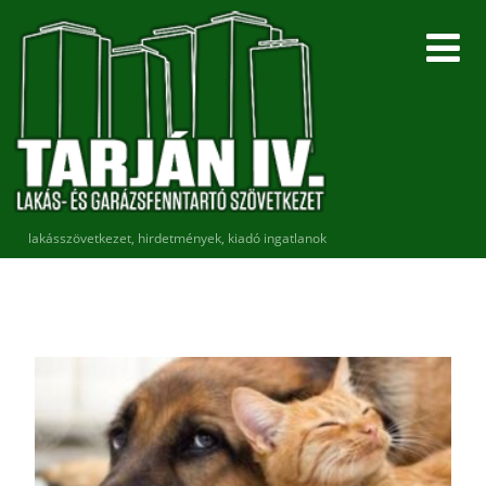
lakásszövetkezet, hirdetmények, kiadó ingatlanok