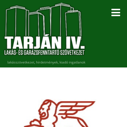
lakásszövetkezet, hirdetmények, kiadó ingatlanok