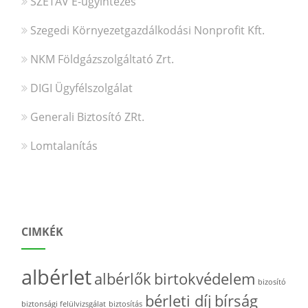
SZETÁV E-ügyintézés
Szegedi Környezetgazdálkodási Nonprofit Kft.
NKM Földgázszolgáltató Zrt.
DIGI Ügyfélszolgálat
Generali Biztosító ZRt.
Lomtalanítás
CIMKÉK
albérlet
albérlők
birtokvédelem
bizosító
bérleti díj
bírság
biztonsági felülvizsgálat
biztosítás