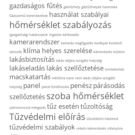
gazdaságos fűtés
gáztűzhely
gáztűzhelyek hasznlata
használat szabályai
Gázüzemű berendezések
hőmérséklet szabályozás
igazgatósági határozatok
ingatlan bérbeadás
kamerarendszer
kamerás megfigyelés
kerékpár kötelező
klíma helyes szerelése
tartozék
kárrendezés
küldött
lakásbiztosítás
lakás céljára szolgáló helyiség
lakáseladás
lakás szellőztetése
lomtalanítás
macskatartás
mérőóra csere
nem lakás céljára szolgáló
panel
penész
párásodás
helyiség
panel fürdőszoba
szoba hőmérséklet
szellőztetés
tűz esetén
tűzoltóság
szénmonoxid mérgezés
Tűzvédelmi előírás
tűzvédelmi házirend
tűzvédelmi szabályok
videós kárrendezés
villanyóra