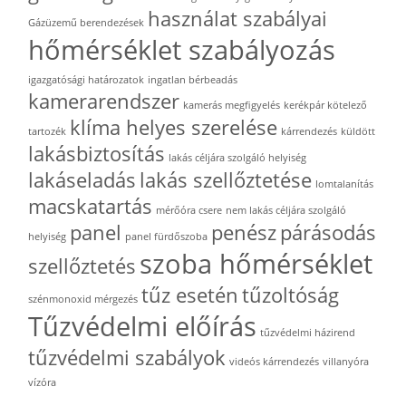
használat szabályai
Gázüzemű berendezések
hőmérséklet szabályozás
igazgatósági határozatok
ingatlan bérbeadás
kamerarendszer
kamerás megfigyelés
kerékpár kötelező
klíma helyes szerelése
tartozék
kárrendezés
küldött
lakásbiztosítás
lakás céljára szolgáló helyiség
lakáseladás
lakás szellőztetése
lomtalanítás
macskatartás
mérőóra csere
nem lakás céljára szolgáló
panel
penész
párásodás
helyiség
panel fürdőszoba
szoba hőmérséklet
szellőztetés
tűz esetén
tűzoltóság
szénmonoxid mérgezés
Tűzvédelmi előírás
tűzvédelmi házirend
tűzvédelmi szabályok
videós kárrendezés
villanyóra
vízóra