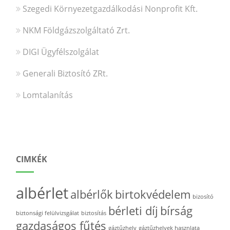
Szegedi Környezetgazdálkodási Nonprofit Kft.
NKM Földgázszolgáltató Zrt.
DIGI Ügyfélszolgálat
Generali Biztosító ZRt.
Lomtalanítás
CIMKÉK
albérlet
albérlők
birtokvédelem
bizosító
bérleti díj
bírság
biztonsági felülvizsgálat
biztosítás
gazdaságos fűtés
gáztűzhely
gáztűzhelyek hasznlata