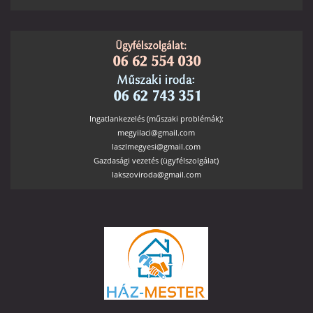
Ingatlankezelés (műszaki problémák):
megyilaci@gmail.com
laszlmegyesi@gmail.com
Gazdasági vezetés (ügyfélszolgálat)
lakszoviroda@gmail.com