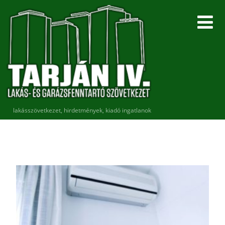
lakásszövetkezet, hirdetmények, kiadó ingatlanok