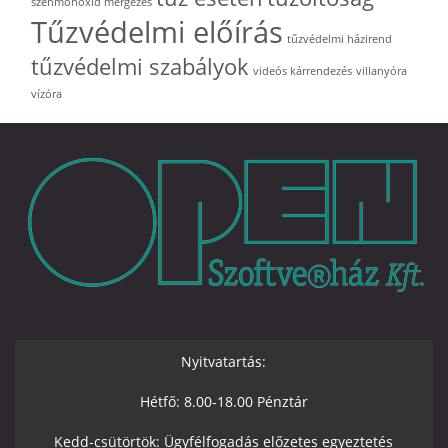
szénmonoxid mérgezés
Tűzvédelmi előírás
tűzvédelmi házirend
tűzvédelmi szabályok
videós kárrendezés
villanyóra
vízóra
Nyitvatartás:
Hétfő: 8.00-18.00 Pénztár
Kedd-csütörtök: Ügyfélfogadás előzetes egyeztetés