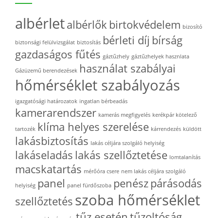
albérlet
albérlők
birtokvédelem
bizosító
bérleti díj
bírság
biztonsági felülvizsgálat
biztosítás
gazdaságos fűtés
gáztűzhely
gáztűzhelyek hasznlata
használat szabályai
Gázüzemű berendezések
hőmérséklet szabályozás
igazgatósági határozatok
ingatlan bérbeadás
kamerarendszer
kamerás megfigyelés
kerékpár kötelező
klíma helyes szerelése
tartozék
kárrendezés
küldött
lakásbiztosítás
lakás céljára szolgáló helyiség
lakáseladás
lakás szellőztetése
lomtalanítás
macskatartás
mérőóra csere
nem lakás céljára szolgáló
panel
penész
párásodás
helyiség
panel fürdőszoba
szoba hőmérséklet
szellőztetés
tűz esetén
tűzoltóság