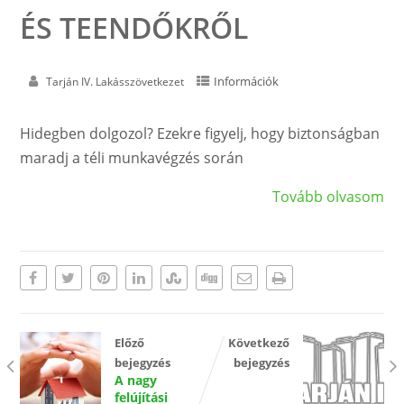
ÉS TEENDŐKRŐL
Információk
Tarján IV. Lakásszövetkezet
Hidegben dolgozol? Ezekre figyelj, hogy biztonságban
maradj a téli munkavégzés során
Tovább olvasom
Előző
Következő
bejegyzés
bejegyzés
A nagy
felújítási