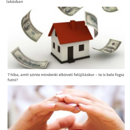
lakásban
7 hiba, amit szinte mindenki elköveti felújításkor – te is bele fogsz
futni?