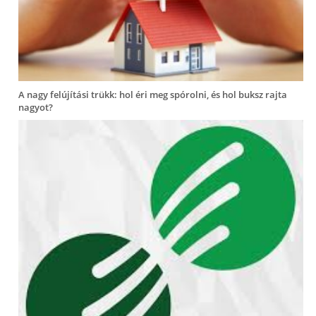
A nagy felújítási trükk: hol éri meg spórolni, és hol buksz rajta
nagyot?