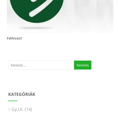
Felhívás!!
KATEGÓRIÁK
Gy.I.K.
(14)