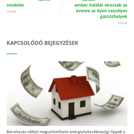
rendelet
ember halálát okozzák az
évente az ilyen veszélyes
Hírek
gáztűzhelyek
Hírek
KAPCSOLÓDÓ BEJEGYZÉSEK
Beruházás nélkül megvalósítható energiatakarékossági tippek a