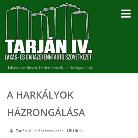
lakásszövetkezet, hirdetmények, kiadó ingatlanok
A HARKÁLYOK
HÁZRONGÁLÁSA
Hírek
Tarján IV. Lakásszövetkezet