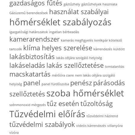
gazdaságos fűtés
gáztűzhely
gáztűzhelyek hasznlata
használat szabályai
Gázüzemű berendezések
hőmérséklet szabályozás
igazgatósági határozatok
ingatlan bérbeadás
kamerarendszer
kamerás megfigyelés
kerékpár kötelező
klíma helyes szerelése
tartozék
kárrendezés
küldött
lakásbiztosítás
lakás céljára szolgáló helyiség
lakáseladás
lakás szellőztetése
lomtalanítás
macskatartás
mérőóra csere
nem lakás céljára szolgáló
panel
penész
párásodás
helyiség
panel fürdőszoba
szoba hőmérséklet
szellőztetés
tűz esetén
tűzoltóság
szénmonoxid mérgezés
Tűzvédelmi előírás
tűzvédelmi házirend
tűzvédelmi szabályok
videós kárrendezés
villanyóra
vízóra