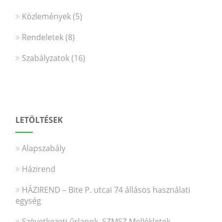
Közlemények
(5)
Rendeletek
(8)
Szabályzatok
(16)
LETÖLTÉSEK
Alapszabály
Házirend
HÁZIREND – Bite P. utcai 74 állásos használati
egység
Szövetkezeti űrlapok, SZMSZ Mellékletek,