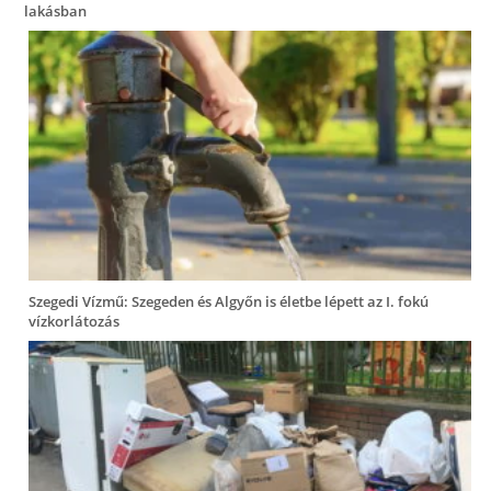
lakásban
Szegedi Vízmű: Szegeden és Algyőn is életbe lépett az I. fokú
vízkorlátozás