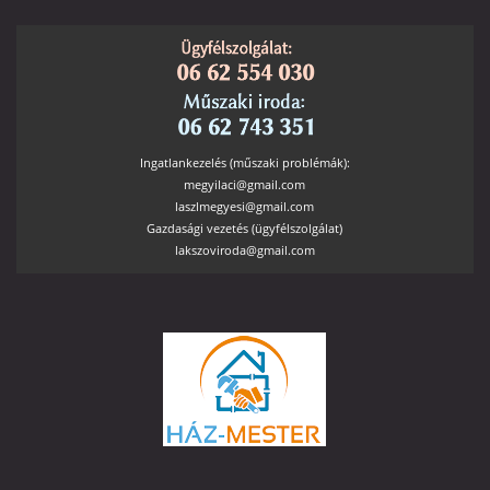
Ingatlankezelés (műszaki problémák):
megyilaci@gmail.com
laszlmegyesi@gmail.com
Gazdasági vezetés (ügyfélszolgálat)
lakszoviroda@gmail.com