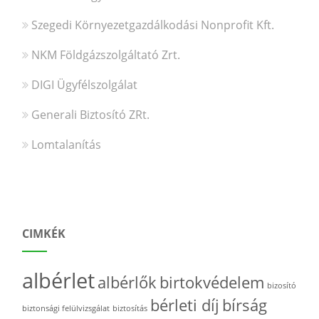
Szegedi Környezetgazdálkodási Nonprofit Kft.
NKM Földgázszolgáltató Zrt.
DIGI Ügyfélszolgálat
Generali Biztosító ZRt.
Lomtalanítás
CIMKÉK
albérlet
albérlők
birtokvédelem
bizosító
bérleti díj
bírság
biztonsági felülvizsgálat
biztosítás