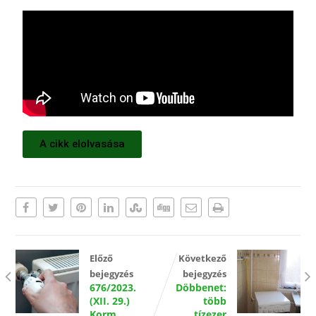
A cikk elolvasása
Előző
Következő
bejegyzés
bejegyzés
676/2023.
Döbbenet:
(XII. 29.)
több
Korm.
tízezer