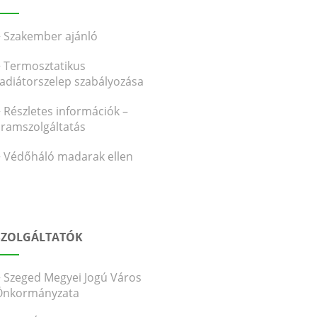
Szakember ajánló
Termosztatikus
radiátorszelep szabályozása
Részletes információk –
áramszolgáltatás
Védőháló madarak ellen
SZOLGÁLTATÓK
Szeged Megyei Jogú Város
Önkormányzata