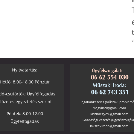
v
Nyitvatartás:
Hétfő: 8.00-18.00 Pénztár
dd-csütörtök: Ügyfélfogadás
lőzetes egyeztetés szerint
Ingatlankezelés (műszaki problémá
megyilaci@gmail.com
Péntek: 8.00-12.00
laszlmegyesi@gmail.com
Gazdasági vezetés (ügyfélszolgála
Ügyfélfogadás
lakszoviroda@gmail.com