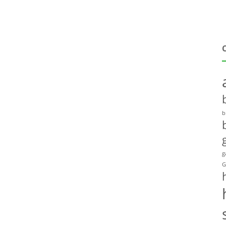
b
g
G