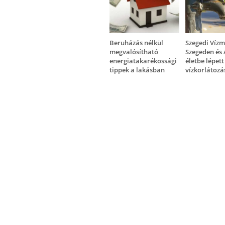
Beruházás nélkül
Szegedi Vízm
megvalósítható
Szegeden és 
energiatakarékossági
életbe lépett
tippek a lakásban
vízkorlátozá