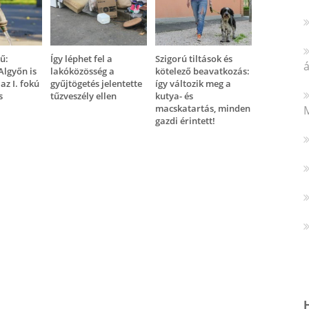
ű:
Így léphet fel a
Szigorú tiltások és
á
Algyőn is
lakóközösség a
kötelező beavatkozás:
 az I. fokú
gyűjtögetés jelentette
így változik meg a
s
tűzveszély ellen
kutya- és
macskatartás, minden
M
gazdi érintett!