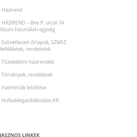
Házirend
HÁZIREND – Bite P. utcai 74
llásos használati egység
Szövetkezeti űrlapok, SZMSZ
ellékletek, rendeletek
Tűzvédelmi házirendek
Törvények, rendeletek
Iratminták letöltése
Hulladékgazdálkodási Kft.
HASZNOS LINKEK