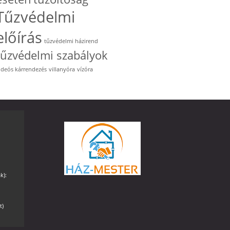
Tűzvédelmi
előírás
tűzvédelmi házirend
tűzvédelmi szabályok
ideós kárrendezés
villanyóra
vízóra
k):
t)