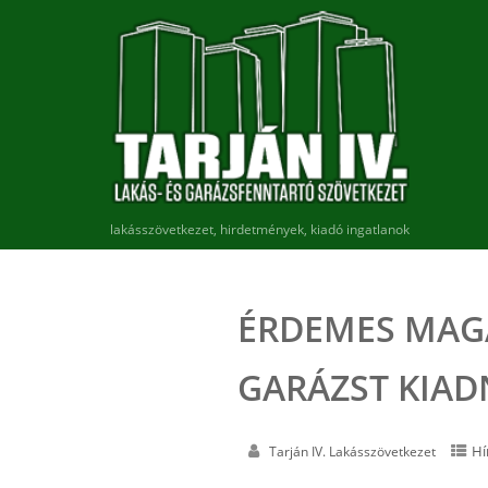
lakásszövetkezet, hirdetmények, kiadó ingatlanok
ÉRDEMES MAG
GARÁZST KIAD
Hí
Tarján IV. Lakásszövetkezet