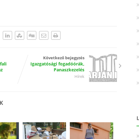
Következő bejegyzés
ali
Igazgatósági fogadóórák,
az
Panaszkezelés
Hírek
K