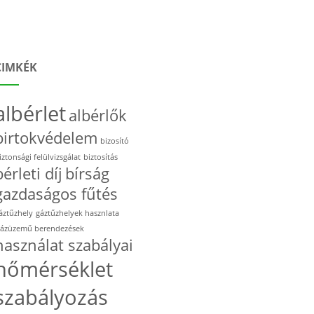
CIMKÉK
albérlet
albérlők
birtokvédelem
bizosító
iztonsági felülvizsgálat
biztosítás
bérleti díj
bírság
gazdaságos fűtés
áztűzhely
gáztűzhelyek hasznlata
ázüzemű berendezések
használat szabályai
hőmérséklet
szabályozás