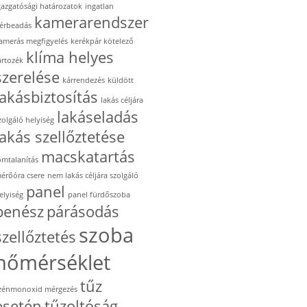
gazgatósági határozatok
ingatlan
kamerarendszer
érbeadás
amerás megfigyelés
kerékpár kötelező
klíma helyes
artozék
szerelése
kárrendezés
küldött
lakásbiztosítás
lakás céljára
lakáseladás
zolgáló helyiség
lakás szellőztetése
macskatartás
omtalanítás
érőóra csere
nem lakás céljára szolgáló
panel
elyiség
panel fürdőszoba
penész
párásodás
szoba
szellőztetés
hőmérséklet
tűz
zénmonoxid mérgezés
esetén
tűzoltóság