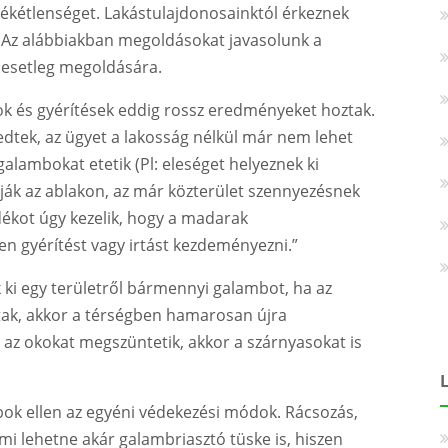
kétlenséget. Lakástulajdonosainktól érkeznek
. Az alábbiakban megoldásokat javasolunk a
 esetleg megoldására.
k és gyérítések eddig rossz eredményeket hoztak.
tek, az ügyet a lakosság nélkül már nem lehet
galambokat etetik (Pl: eleséget helyeznek ki
lják az ablakon, az már közterület szennyezésnek
dékot úgy kezelik, hogy a madarak
n gyérítést vagy irtást kezdeményezni.”
k ki egy területről bármennyi galambot, ha az
ttak, akkor a térségben hamarosan újra
z okokat megszüntetik, akkor a szárnyasokat is
ok ellen az egyéni védekezési módok. Rácsozás,
ami lehetne akár galambriasztó tüske is, hiszen