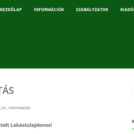
KEZDŐLAP
INFORMÁCIÓK
SZABÁLYZATOK
KIADÓ
TÁS
,
.I.K.
Információk
ztelt Lakástulajdonos!