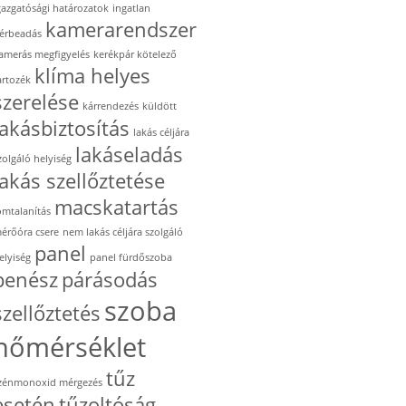
gazgatósági határozatok
ingatlan
kamerarendszer
érbeadás
amerás megfigyelés
kerékpár kötelező
klíma helyes
artozék
szerelése
kárrendezés
küldött
lakásbiztosítás
lakás céljára
lakáseladás
zolgáló helyiség
lakás szellőztetése
macskatartás
omtalanítás
érőóra csere
nem lakás céljára szolgáló
panel
elyiség
panel fürdőszoba
penész
párásodás
szoba
szellőztetés
hőmérséklet
tűz
zénmonoxid mérgezés
esetén
tűzoltóság