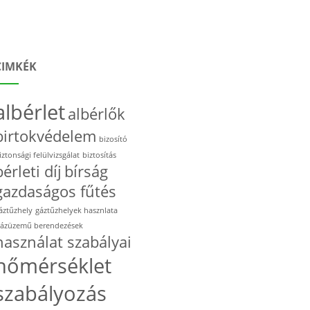
CIMKÉK
albérlet
albérlők
birtokvédelem
bizosító
iztonsági felülvizsgálat
biztosítás
bérleti díj
bírság
gazdaságos fűtés
áztűzhely
gáztűzhelyek hasznlata
ázüzemű berendezések
használat szabályai
hőmérséklet
szabályozás