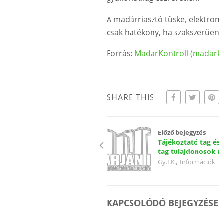
A madárriasztó tüske, elektro
csak hatékony, ha szakszerűen 
Forrás:
MadárKontroll (madark
SHARE THIS
Előző bejegyzés
Tájékoztató tag é
tag tulajdonosok 
,
Gy.I.K.
Információk
KAPCSOLÓDÓ BEJEGYZÉSE