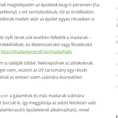
nek megtelepedni az épületek kiugró peremein (ha
hatékony), s ott tartózkodásuk, túl az ürülékükön,
oblémák mellett akár az épület egyes részeiben is
á
éb nyílt terek sok esetben felkeltik a madarak –
M
rdeklődését, és élelemszerzési vagy fészekrakó
http://madarkontroll.hu/madarhalo
m is találják többé. Nekirepülnek az ablakoknak.
eget nem, viszont az UV tartomány egy részét
 kínál az emberi szem számára észrevétlen
szer
a galambok és más madarak számára
bocsát ki, így meggátolja az adott felületen való
galambriasztó épületeknél alkalmazható, mivel