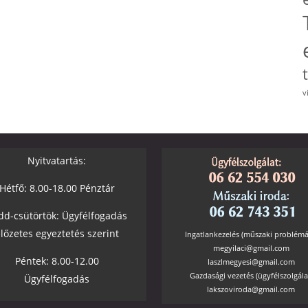
v
Nyitvatartás:
Hétfő: 8.00-18.00 Pénztár
dd-csütörtök: Ügyfélfogadás
lőzetes egyeztetés szerint
Ingatlankezelés (műszaki problémá
megyilaci@gmail.com
Péntek: 8.00-12.00
laszlmegyesi@gmail.com
Gazdasági vezetés (ügyfélszolgála
Ügyfélfogadás
lakszoviroda@gmail.com