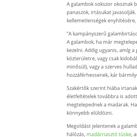
A galambok sokszor okoznak bé
panaszok, irtásukat javasolják
kellemetlenségek enyhítésére,
”A kampányszerű galambirtáso
A galambok, ha már megteleped
kezelni. Addig ugyanis, amíg a 
közterületre, vagy csak kidobá
minősül), vagy a szerves hulla
hozzáférhessenek, kár bármilye
Szakértők szerint hiába irtana
életfeltételek továbbra is ado
megtelepednek a madarak. Ha a
könnyebb elüldözni.
Megoldást jelentenek a galamb
hálózás,
madárriasztó tüske
, 