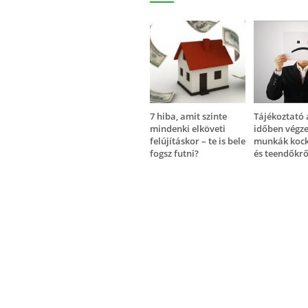
7 hiba, amit szinte
Tájékoztató 
mindenki elköveti
időben végze
felújításkor – te is bele
munkák kock
fogsz futni?
és teendőkrő