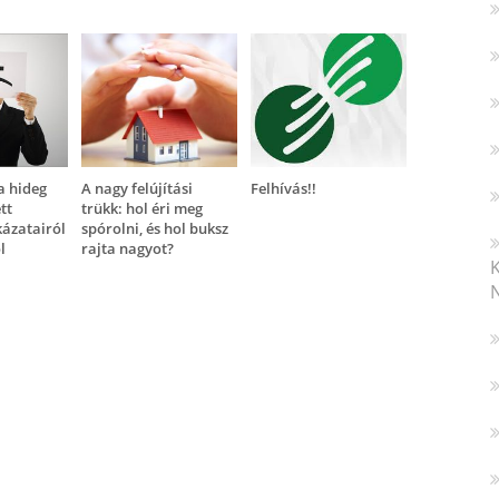
a hideg
A nagy felújítási
Felhívás!!
tt
trükk: hol éri meg
ázatairól
spórolni, és hol buksz
l
rajta nagyot?
N