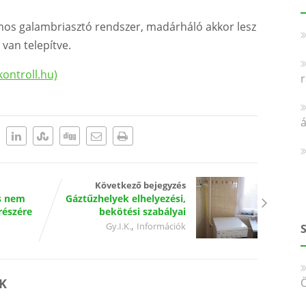
mos galambriasztó rendszer, madárháló akkor lesz
van telepítve.
ontroll.hu)
Következő bejegyzés
s nem
Gáztűzhelyek elhelyezési,
részére
bekötési szabályai
,
Gy.I.K.
Információk
K