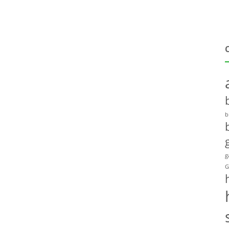
b
g
G