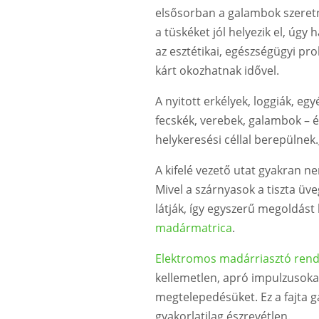
elsősorban a galambok szeret
a tüskéket jól helyezik el, úgy 
az esztétikai, egészségügyi pr
kárt okozhatnak idővel.
A nyitott erkélyek, loggiák, egy
fecskék, verebek, galambok – é
helykeresési céllal berepülnek.
A kifelé vezető utat gyakran ne
Mivel a szárnyasok a tiszta üv
látják, így egyszerű megoldást
madármatrica
.
Elektromos madárriasztó rend
kellemetlen, apró impulzusokat 
megtelepedésüket. Ez a fajta 
gyakorlatilag észrevétlen.