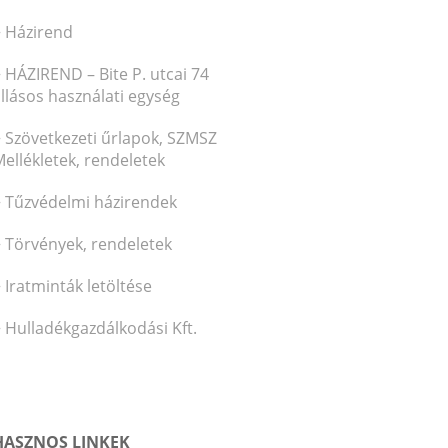
Házirend
HÁZIREND – Bite P. utcai 74
llásos használati egység
Szövetkezeti űrlapok, SZMSZ
ellékletek, rendeletek
Tűzvédelmi házirendek
Törvények, rendeletek
Iratminták letöltése
Hulladékgazdálkodási Kft.
HASZNOS LINKEK