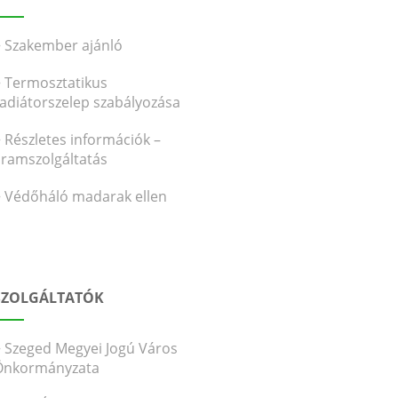
Szakember ajánló
Termosztatikus
radiátorszelep szabályozása
Részletes információk –
áramszolgáltatás
Védőháló madarak ellen
SZOLGÁLTATÓK
Szeged Megyei Jogú Város
Önkormányzata