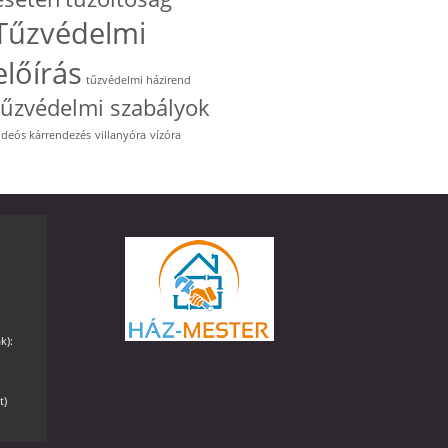
Tűzvédelmi
előírás
tűzvédelmi házirend
tűzvédelmi szabályok
ideós kárrendezés
villanyóra
vízóra
k):
t)