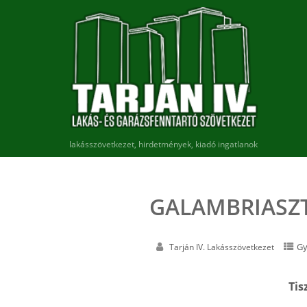
lakásszövetkezet, hirdetmények, kiadó ingatlanok
GALAMBRIASZ
Gy
Tarján IV. Lakásszövetkezet
Tis