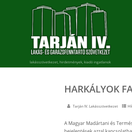
lakásszövetkezet, hirdetmények, kiadó ingatlanok
HARKÁLYOK F
Hí
Tarján IV. Lakásszövetkezet
A Magyar Madártani és Termés
bejelentések azzal kapcsolatba