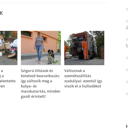
K
á
M
l a
Szigorú tiltások és
Változnak a
g a
kötelező beavatkozás:
szemétszállítás
jelentette
így változik meg a
szabályai: ezentúl így
len
kutya- és
viszik el a hulladékot
macskatartás, minden
gazdi érintett!