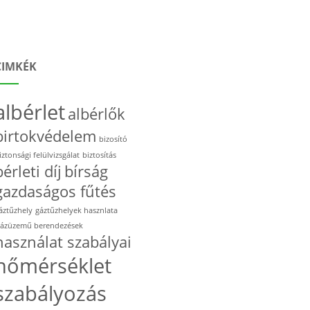
CIMKÉK
albérlet
albérlők
birtokvédelem
bizosító
iztonsági felülvizsgálat
biztosítás
bérleti díj
bírság
gazdaságos fűtés
áztűzhely
gáztűzhelyek hasznlata
ázüzemű berendezések
használat szabályai
hőmérséklet
szabályozás