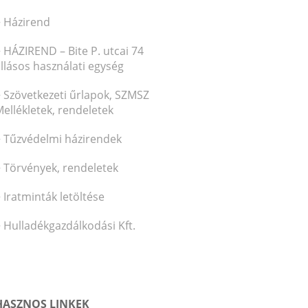
Házirend
HÁZIREND – Bite P. utcai 74
llásos használati egység
Szövetkezeti űrlapok, SZMSZ
ellékletek, rendeletek
Tűzvédelmi házirendek
Törvények, rendeletek
Iratminták letöltése
Hulladékgazdálkodási Kft.
HASZNOS LINKEK