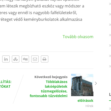
 nem létezik megbízható eszköz vagy módszer a
es vagy ennél is nagyobb falfelületekről,
őréteget védő keményburkolatok alkalmazása
Tovább olvasom
Következő bejegyzés
LÍTÁS:
Többlakásos
TÓKAT
lakóépületek
tűzmegelőzése,
fontosabb tűzvédelmi
előírások
Hírek