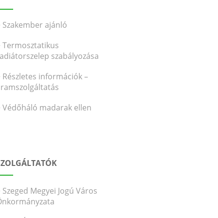
Szakember ajánló
Termosztatikus
radiátorszelep szabályozása
Részletes információk –
áramszolgáltatás
Védőháló madarak ellen
SZOLGÁLTATÓK
Szeged Megyei Jogú Város
Önkormányzata