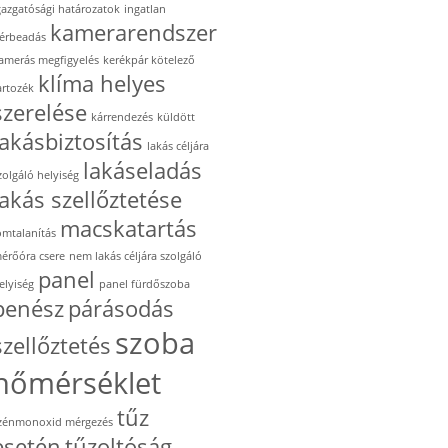
gazgatósági határozatok
ingatlan
kamerarendszer
érbeadás
amerás megfigyelés
kerékpár kötelező
klíma helyes
artozék
szerelése
kárrendezés
küldött
lakásbiztosítás
lakás céljára
lakáseladás
zolgáló helyiség
lakás szellőztetése
macskatartás
omtalanítás
érőóra csere
nem lakás céljára szolgáló
panel
elyiség
panel fürdőszoba
penész
párásodás
szoba
szellőztetés
hőmérséklet
tűz
zénmonoxid mérgezés
esetén
tűzoltóság