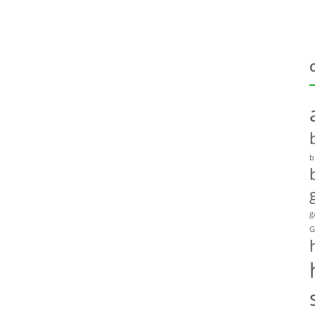
b
g
G