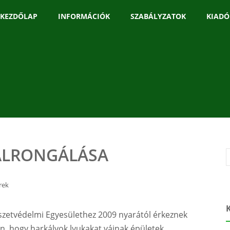
KEZDŐLAP
INFORMÁCIÓK
SZABÁLYZATOK
KIADÓ
ALRONGÁLÁSA
rek
zetvédelmi Egyesülethez 2009 nyarától érkeznek
n, hogy harkályok lyukakat vájnak épületek