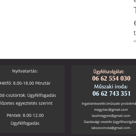
v
Nyitvatartás:
Hétfő: 8.00-18.00 Pénztár
dd-csütörtök: Ügyfélfogadás
lőzetes egyeztetés szerint
Ingatlankezelés (műszaki problémá
megyilaci@gmail.com
Péntek: 8.00-12.00
laszlmegyesi@gmail.com
Gazdasági vezetés (ügyfélszolgála
Ügyfélfogadás
lakszoviroda@gmail.com