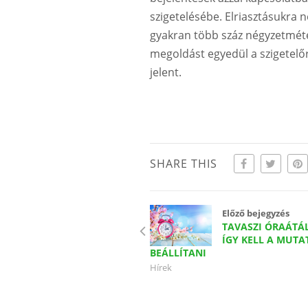
szigetelésébe. Elriasztásukra
gyakran több száz négyzetméter
megoldást egyedül a szigetel
jelent.
SHARE THIS
Előző bejegyzés
TAVASZI ÓRAÁTÁL
ÍGY KELL A MUTA
BEÁLLÍTANI
Hírek