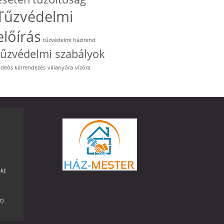
Tűzvédelmi
előírás
tűzvédelmi házirend
tűzvédelmi szabályok
ideós kárrendezés
villanyóra
vízóra
k):
t)