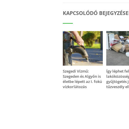
KAPCSOLÓDÓ BEJEGYZÉSE
Szegedi Vízmű:
Így léphet fe
Szegeden és Algyőn is
lakóközössé
életbe lépett az I. fokú
gyűjtögetés 
vízkorlátozás
tűzveszély el