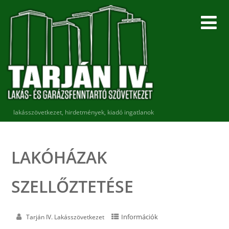
lakásszövetkezet, hirdetmények, kiadó ingatlanok
LAKÓHÁZAK
SZELLŐZTETÉSE
Információk
Tarján IV. Lakásszövetkezet