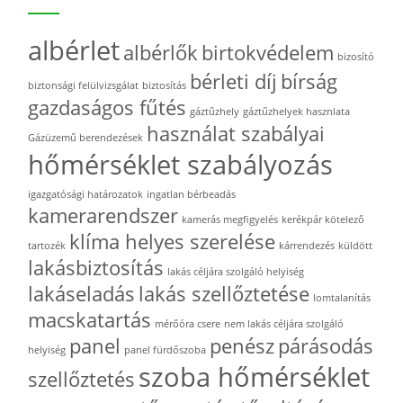
albérlet
albérlők
birtokvédelem
bizosító
bérleti díj
bírság
biztonsági felülvizsgálat
biztosítás
gazdaságos fűtés
gáztűzhely
gáztűzhelyek hasznlata
használat szabályai
Gázüzemű berendezések
hőmérséklet szabályozás
igazgatósági határozatok
ingatlan bérbeadás
kamerarendszer
kamerás megfigyelés
kerékpár kötelező
klíma helyes szerelése
tartozék
kárrendezés
küldött
lakásbiztosítás
lakás céljára szolgáló helyiség
lakáseladás
lakás szellőztetése
lomtalanítás
macskatartás
mérőóra csere
nem lakás céljára szolgáló
panel
penész
párásodás
helyiség
panel fürdőszoba
szoba hőmérséklet
szellőztetés