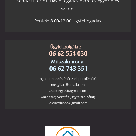
Kedd-csütörtök: Ügyfélfogadás előzetes egyeztetés
szerint
Péntek: 8.00-12.00 Ügyfélfogadás
Ingatlankezelés (műszaki problémák):
megyilaci@gmail.com
laszlmegyesi@gmail.com
Gazdasági vezetés (ügyfélszolgálat)
lakszoviroda@gmail.com