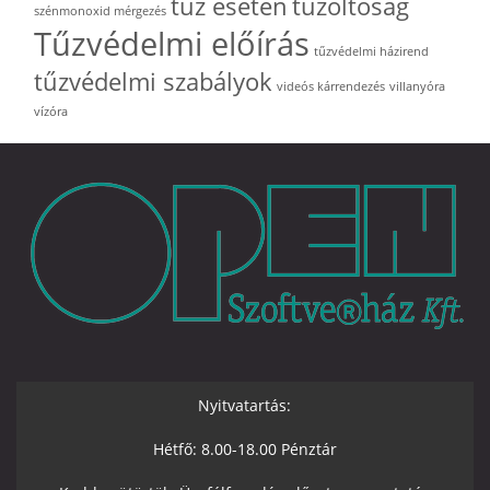
tűz esetén
tűzoltóság
szénmonoxid mérgezés
Tűzvédelmi előírás
tűzvédelmi házirend
tűzvédelmi szabályok
videós kárrendezés
villanyóra
vízóra
Nyitvatartás:
Hétfő: 8.00-18.00 Pénztár