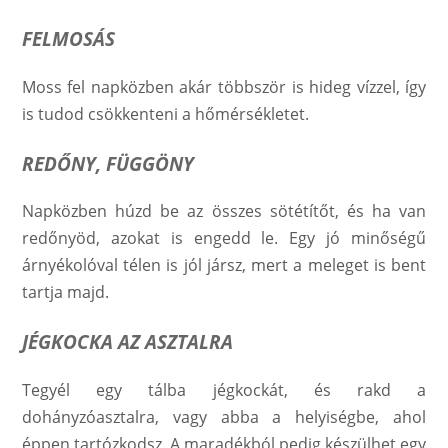
FELMOSÁS
Moss fel napközben akár többször is hideg vízzel, így
is tudod csökkenteni a hőmérsékletet.
REDŐNY, FÜGGÖNY
Napközben húzd be az összes sötétítőt, és ha van
redőnyöd, azokat is engedd le. Egy jó minőségű
árnyékolóval télen is jól jársz, mert a meleget is bent
tartja majd.
JÉGKOCKA AZ ASZTALRA
Tegyél egy tálba jégkockát, és rakd a
dohányzóasztalra, vagy abba a helyiségbe, ahol
éppen tartózkodsz. A maradékból pedig készülhet egy