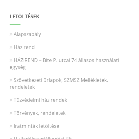
LETÖLTÉSEK
Alapszabály
Házirend
HÁZIREND – Bite P. utcai 74 állásos használati
egység
Szövetkezeti űrlapok, SZMSZ Mellékletek,
rendeletek
Tűzvédelmi házirendek
Törvények, rendeletek
Iratminták letöltése
Hulladékgazdálkodási Kft.