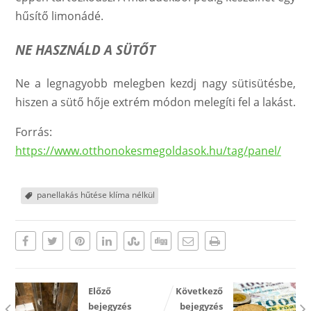
hűsítő limonádé.
NE HASZNÁLD A SÜTŐT
Ne a legnagyobb melegben kezdj nagy sütisütésbe,
hiszen a sütő hője extrém módon melegíti fel a lakást.
Forrás:
https://www.otthonokesmegoldasok.hu/tag/panel/
panellakás hűtése klíma nélkül
Előző
Következő
bejegyzés
bejegyzés