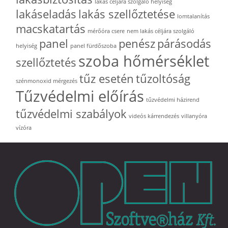
lakás céljára szolgáló helyiség
lakáseladás
lakás szellőztetése
lomtalanítás
macskatartás
mérőóra csere
nem lakás céljára szolgáló
panel
penész
párásodás
helyiség
panel fürdőszoba
szoba hőmérséklet
szellőztetés
tűz esetén
tűzoltóság
szénmonoxid mérgezés
Tűzvédelmi előírás
tűzvédelmi házirend
tűzvédelmi szabályok
videós kárrendezés
villanyóra
vízóra