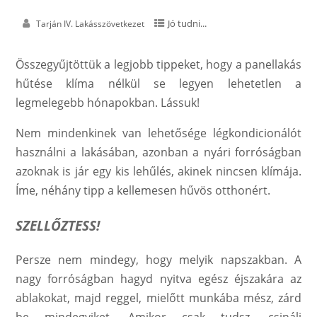
Jó tudni...
Tarján IV. Lakásszövetkezet
Összegyűjtöttük a legjobb tippeket, hogy a panellakás
hűtése klíma nélkül se legyen lehetetlen a
legmelegebb hónapokban. Lássuk!
Nem mindenkinek van lehetősége légkondicionálót
használni a lakásában, azonban a nyári forróságban
azoknak is jár egy kis lehűlés, akinek nincsen klímája.
Íme, néhány tipp a kellemesen hűvös otthonért.
SZELLŐZTESS!
Persze nem mindegy, hogy melyik napszakban. A
nagy forróságban hagyd nyitva egész éjszakára az
ablakokat, majd reggel, mielőtt munkába mész, zárd
be mindegyiket. Amikor csak tudsz, csinálj