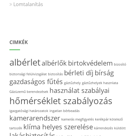
Lomtalanítás
CIMKÉK
albérlet
albérlők
birtokvédelem
bizosító
bérleti díj
bírság
biztonsági felülvizsgálat
biztosítás
gazdaságos fűtés
gáztűzhely
gáztűzhelyek hasznlata
használat szabályai
Gázüzemű berendezések
hőmérséklet szabályozás
igazgatósági határozatok
ingatlan bérbeadás
kamerarendszer
kamerás megfigyelés
kerékpár kötelező
klíma helyes szerelése
tartozék
kárrendezés
küldött
lakásbiztosítás