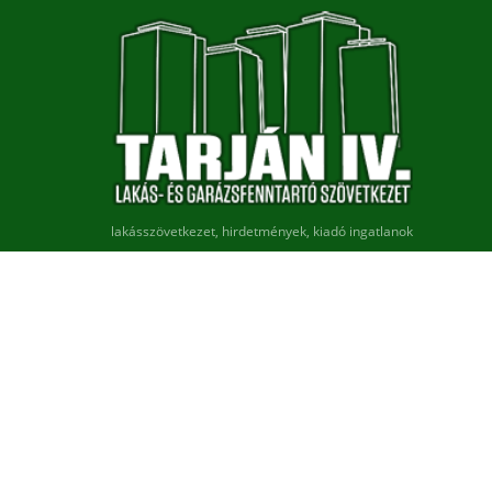
lakásszövetkezet, hirdetmények, kiadó ingatlanok