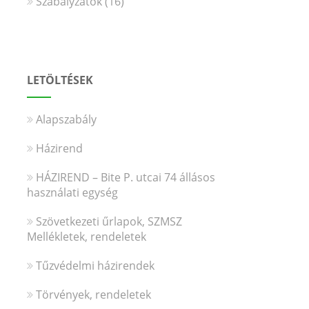
Szabályzatok
(16)
LETÖLTÉSEK
Alapszabály
Házirend
HÁZIREND – Bite P. utcai 74 állásos
használati egység
Szövetkezeti űrlapok, SZMSZ
Mellékletek, rendeletek
Tűzvédelmi házirendek
Törvények, rendeletek