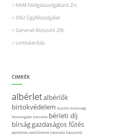
NKM Földgázszolgáltató Zrt.
DIGI Ügyfélszolgálat
Generali Biztosító ZRt.
Lomtalanítás
CIMKÉK
albérlet
albérlők
birtokvédelem
bizosító
biztonsági
bérleti díj
felülvizsgálat
biztosítás
bírság
gazdaságos fűtés
gáztűzhely
gáztűzhelyek hasznlata
Gázüzemű