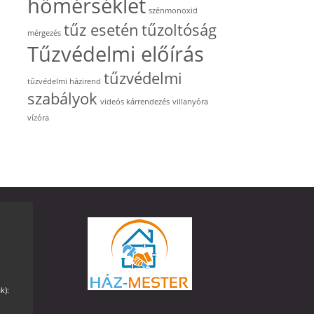
hőmérséklet
szénmonoxid
tűz esetén
tűzoltóság
mérgezés
Tűzvédelmi előírás
tűzvédelmi
tűzvédelmi házirend
szabályok
videós kárrendezés
villanyóra
vízóra
k):