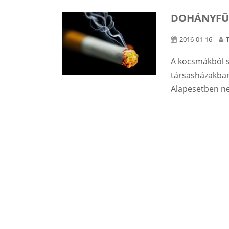
DOHÁNYFÜ
2016-01-16
A kocsmákból s
társasházakban 
Alapesetben ne