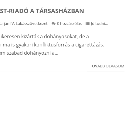
ST-RIADÓ A TÁRSASHÁZBAN
Tarján IV. Lakásszövetkezet
0 hozzászólás
Jó tudni...
ikeresen kizárták a dohányosokat, de a
ma is gyakori konfliktusforrás a cigarettázás.
m szabad dohányozni a...
+ TOVÁBB OLVASOM