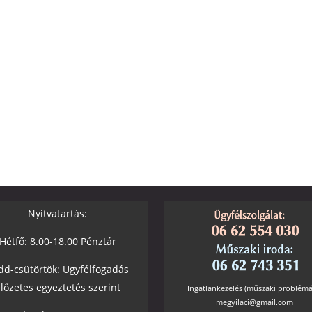
Nyitvatartás:
Hétfő: 8.00-18.00 Pénztár
dd-csütörtök: Ügyfélfogadás
lőzetes egyeztetés szerint
Ingatlankezelés (műszaki problémá
megyilaci@gmail.com