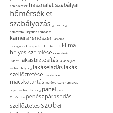
használat szabályai
berendezések
hőmérséklet
szabályozás
igazgatósági
határozatok
ingatlan bérbeadás
kamerarendszer
kamerás
klíma
megfigyelés
kerékpár kötelező tartozék
helyes szerelése
kárrendezés
lakásbiztosítás
küldött
lakás céljára
lakáseladás
lakás
szolgáló helyiség
szellőztetése
lomtalanítás
macskatartás
mérőóra csere
nem lakás
panel
céljára szolgáló helyiség
panel
penész
párásodás
fürdőszoba
szoba
szellőztetés