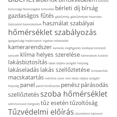
bizosító
bérleti díj
bírság
biztonsági felülvizsgálat
biztosítás
gazdaságos fűtés
gáztűzhely
gáztűzhelyek hasznlata
használat szabályai
Gázüzemű berendezések
hőmérséklet szabályozás
igazgatósági határozatok
ingatlan bérbeadás
kamerarendszer
kamerás megfigyelés
kerékpár kötelező
klíma helyes szerelése
tartozék
kárrendezés
küldött
lakásbiztosítás
lakás céljára szolgáló helyiség
lakáseladás
lakás szellőztetése
lomtalanítás
macskatartás
mérőóra csere
nem lakás céljára szolgáló
panel
penész
párásodás
helyiség
panel fürdőszoba
szoba hőmérséklet
szellőztetés
tűz esetén
tűzoltóság
szénmonoxid mérgezés
Tűzvédelmi előírás
tűzvédelmi házirend