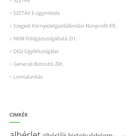
SZETÁV
SZETÁV E-ügyintézés
Szegedi Környezetgazdálkodási Nonprofit Kft.
NKM Földgázszolgáltató Zrt.
DIGI Ügyfélszolgálat
Generali Biztosító ZRt.
Lomtalanítás
CIMKÉK
albérlet
albérlők
birtokvédelem