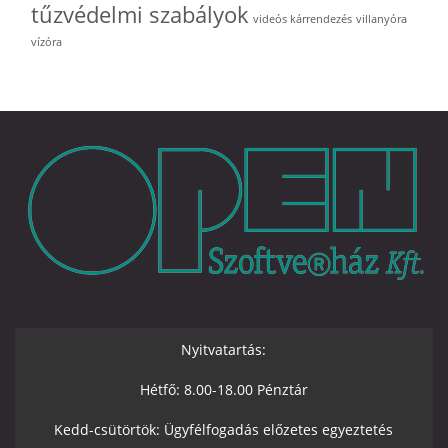
tűzvédelmi szabályok
videós kárrendezés
villanyóra
vízóra
Nyitvatartás:
Hétfő: 8.00-18.00 Pénztár
Kedd-csütörtök: Ügyfélfogadás előzetes egyeztetés