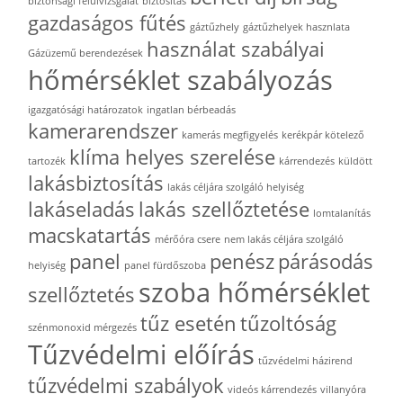
biztonsági felülvizsgálat
biztosítás
gazdaságos fűtés
gáztűzhely
gáztűzhelyek hasznlata
használat szabályai
Gázüzemű berendezések
hőmérséklet szabályozás
igazgatósági határozatok
ingatlan bérbeadás
kamerarendszer
kamerás megfigyelés
kerékpár kötelező
klíma helyes szerelése
tartozék
kárrendezés
küldött
lakásbiztosítás
lakás céljára szolgáló helyiség
lakáseladás
lakás szellőztetése
lomtalanítás
macskatartás
mérőóra csere
nem lakás céljára szolgáló
panel
penész
párásodás
helyiség
panel fürdőszoba
szoba hőmérséklet
szellőztetés
tűz esetén
tűzoltóság
szénmonoxid mérgezés
Tűzvédelmi előírás
tűzvédelmi házirend
tűzvédelmi szabályok
videós kárrendezés
villanyóra