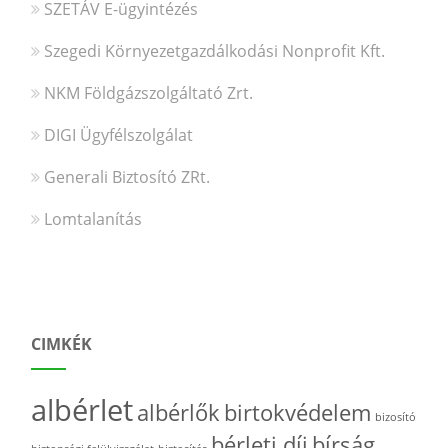
SZETÁV E-ügyintézés
Szegedi Környezetgazdálkodási Nonprofit Kft.
NKM Földgázszolgáltató Zrt.
DIGI Ügyfélszolgálat
Generali Biztosító ZRt.
Lomtalanítás
CIMKÉK
albérlet
albérlők
birtokvédelem
bizosító
bérleti díj
bírság