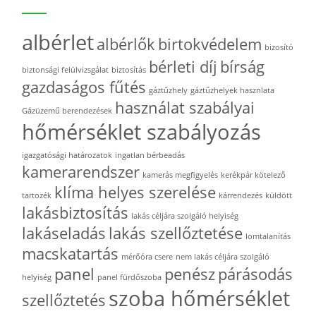
albérlet
albérlők
birtokvédelem
bizosító
bérleti díj
bírság
biztonsági felülvizsgálat
biztosítás
gazdaságos fűtés
gáztűzhely
gáztűzhelyek hasznlata
használat szabályai
Gázüzemű berendezések
hőmérséklet szabályozás
igazgatósági határozatok
ingatlan bérbeadás
kamerarendszer
kamerás megfigyelés
kerékpár kötelező
klíma helyes szerelése
tartozék
kárrendezés
küldött
lakásbiztosítás
lakás céljára szolgáló helyiség
lakáseladás
lakás szellőztetése
lomtalanítás
macskatartás
mérőóra csere
nem lakás céljára szolgáló
panel
penész
párásodás
helyiség
panel fürdőszoba
szoba hőmérséklet
szellőztetés