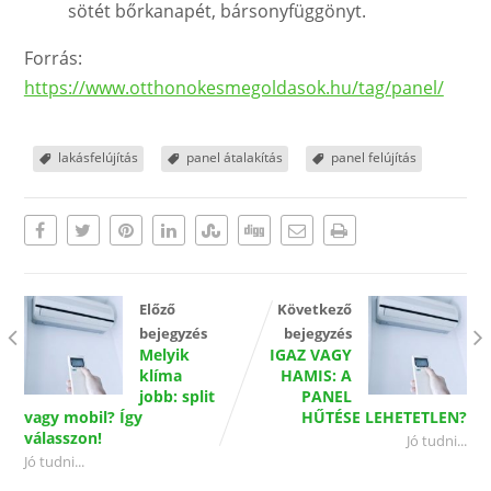
sötét bőrkanapét, bársonyfüggönyt.
Forrás:
https://www.otthonokesmegoldasok.hu/tag/panel/
lakásfelújítás
panel átalakítás
panel felújítás
Előző
Következő
bejegyzés
bejegyzés
Melyik
IGAZ VAGY
klíma
HAMIS: A
jobb: split
PANEL
vagy mobil? Így
HŰTÉSE LEHETETLEN?
válasszon!
Jó tudni...
Jó tudni...