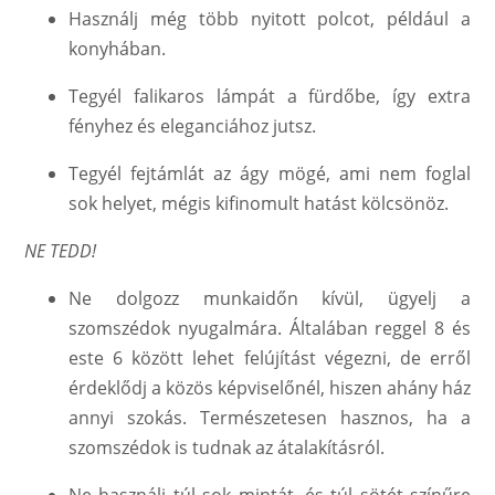
Használj még több nyitott polcot, például a
konyhában.
Tegyél falikaros lámpát a fürdőbe, így extra
fényhez és eleganciához jutsz.
Tegyél fejtámlát az ágy mögé, ami nem foglal
sok helyet, mégis kifinomult hatást kölcsönöz.
NE TEDD!
Ne dolgozz munkaidőn kívül, ügyelj a
szomszédok nyugalmára. Általában reggel 8 és
este 6 között lehet felújítást végezni, de erről
érdeklődj a közös képviselőnél, hiszen ahány ház
annyi szokás. Természetesen hasznos, ha a
szomszédok is tudnak az átalakításról.