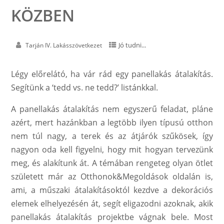
KÖZBEN
Jó tudni...
Tarján IV. Lakásszövetkezet
Légy előrelátó, ha vár rád egy panellakás átalakítás.
Segítünk a ‘tedd vs. ne tedd?’ listánkkal.
A panellakás átalakítás nem egyszerű feladat, pláne
azért, mert hazánkban a legtöbb ilyen típusú otthon
nem túl nagy, a terek és az átjárók szűkösek, így
nagyon oda kell figyelni, hogy mit hogyan tervezünk
meg, és alakítunk át. A témában rengeteg olyan ötlet
született már az Otthonok&Megoldások oldalán is,
ami, a műszaki átalakításoktól kezdve a dekorációs
elemek elhelyezésén át, segít eligazodni azoknak, akik
panellakás átalakítás projektbe vágnak bele. Most