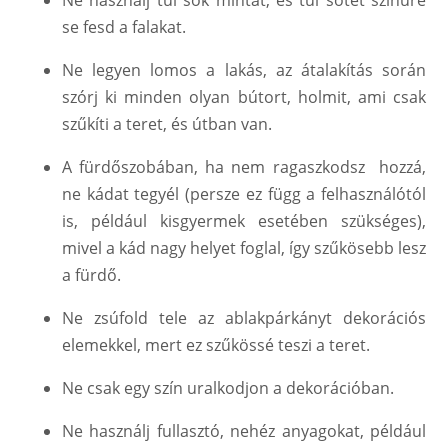
Ne használj túl sok mintát, és túl sötét színűre
se fesd a falakat.
Ne legyen lomos a lakás, az átalakítás során
szórj ki minden olyan bútort, holmit, ami csak
szűkíti a teret, és útban van.
A fürdőszobában, ha nem ragaszkodsz hozzá,
ne kádat tegyél (persze ez függ a felhasználótól
is, például kisgyermek esetében szükséges),
mivel a kád nagy helyet foglal, így szűkösebb lesz
a fürdő.
Ne zsúfold tele az ablakpárkányt dekorációs
elemekkel, mert ez szűkössé teszi a teret.
Ne csak egy szín uralkodjon a dekorációban.
Ne használj fullasztó, nehéz anyagokat, például