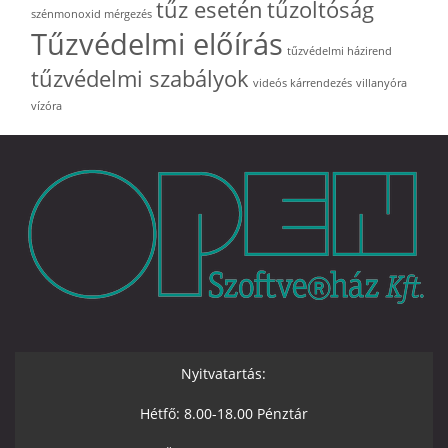
tűz esetén
tűzoltóság
szénmonoxid mérgezés
Tűzvédelmi előírás
tűzvédelmi házirend
tűzvédelmi szabályok
videós kárrendezés
villanyóra
vízóra
Nyitvatartás:
Hétfő: 8.00-18.00 Pénztár