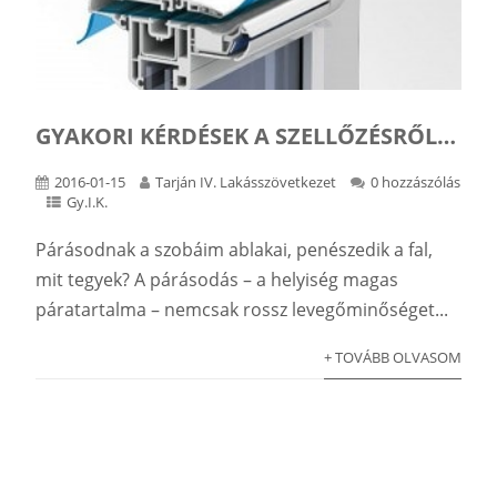
GYAKORI KÉRDÉSEK A SZELLŐZÉSRŐL…
2016-01-15
Tarján IV. Lakásszövetkezet
0 hozzászólás
Gy.I.K.
Párásodnak a szobáim ablakai, penészedik a fal,
mit tegyek? A párásodás – a helyiség magas
páratartalma – nemcsak rossz levegőminőséget...
+ TOVÁBB OLVASOM