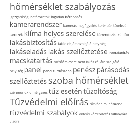
hőmérséklet szabályozás
igazgatósági határozatok
ingatlan bérbeadás
kamerarendszer
kamerás megfigyelés
kerékpár kötelező
klíma helyes szerelése
tartozék
kárrendezés
küldött
lakásbiztosítás
lakás céljára szolgáló helyiség
lakáseladás
lakás szellőztetése
lomtalanítás
macskatartás
mérőóra csere
nem lakás céljára szolgáló
panel
penész
párásodás
helyiség
panel fürdőszoba
szoba hőmérséklet
szellőztetés
tűz esetén
tűzoltóság
szénmonoxid mérgezés
Tűzvédelmi előírás
tűzvédelmi házirend
tűzvédelmi szabályok
videós kárrendezés
villanyóra
vízóra