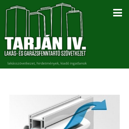
lakásszövetkezet, hirdetmények, kiadó ingatlanok