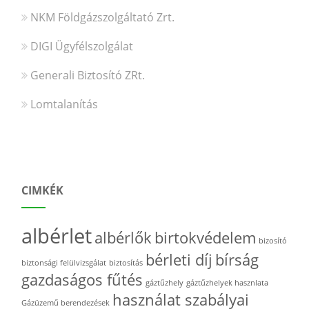
NKM Földgázszolgáltató Zrt.
DIGI Ügyfélszolgálat
Generali Biztosító ZRt.
Lomtalanítás
CIMKÉK
albérlet
albérlők
birtokvédelem
bizosító
bérleti díj
bírság
biztonsági felülvizsgálat
biztosítás
gazdaságos fűtés
gáztűzhely
gáztűzhelyek hasznlata
használat szabályai
Gázüzemű berendezések