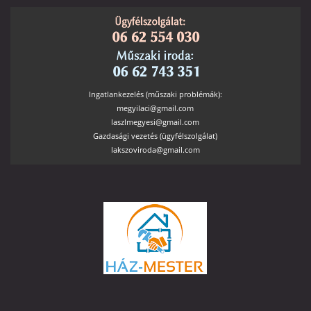
Ingatlankezelés (műszaki problémák):
megyilaci@gmail.com
laszlmegyesi@gmail.com
Gazdasági vezetés (ügyfélszolgálat)
lakszoviroda@gmail.com