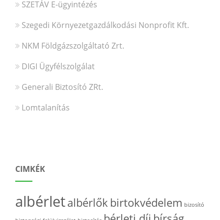
SZETÁV E-ügyintézés
Szegedi Környezetgazdálkodási Nonprofit Kft.
NKM Földgázszolgáltató Zrt.
DIGI Ügyfélszolgálat
Generali Biztosító ZRt.
Lomtalanítás
CIMKÉK
albérlet
albérlők
birtokvédelem
bizosító
bérleti díj
bírság