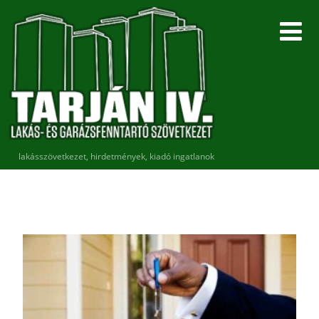
lakásszövetkezet, hirdetmények, kiadó ingatlanok