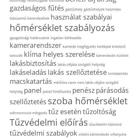
biztonsági felülvizsgálat
biztosítás
gazdaságos fűtés
gáztűzhely
gáztűzhelyek hasznlata
használat szabályai
Gázüzemű berendezések
hőmérséklet szabályozás
igazgatósági határozatok
ingatlan bérbeadás
kamerarendszer
kamerás megfigyelés
kerékpár kötelező
klíma helyes szerelése
tartozék
kárrendezés
küldött
lakásbiztosítás
lakás céljára szolgáló helyiség
lakáseladás
lakás szellőztetése
lomtalanítás
macskatartás
mérőóra csere
nem lakás céljára szolgáló
panel
penész
párásodás
helyiség
panel fürdőszoba
szoba hőmérséklet
szellőztetés
tűz esetén
tűzoltóság
szénmonoxid mérgezés
Tűzvédelmi előírás
tűzvédelmi házirend
tűzvédelmi szabályok
videós kárrendezés
villanyóra