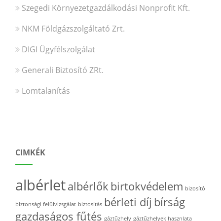
Szegedi Környezetgazdálkodási Nonprofit Kft.
NKM Földgázszolgáltató Zrt.
DIGI Ügyfélszolgálat
Generali Biztosító ZRt.
Lomtalanítás
CIMKÉK
albérlet
albérlők
birtokvédelem
bizosító
bérleti díj
bírság
biztonsági felülvizsgálat
biztosítás
gazdaságos fűtés
gáztűzhely
gáztűzhelyek hasznlata