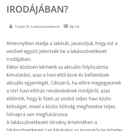
IRODÁJÁBAN?
Gy.I.K.
Tarján IV. Lakásszövetkezet
Amennyiben eladja a lakását, javasoljuk, hogy ezt a
vevővel együtt jelentsék be a lakásszövetkezet
irodájában.
Ekkor közösen kérhetik az aktuális folyószámla
kimutatást, azaz a havi elõírások és befizetések
aktuális egyenlegét. Célszerû, ha elõre megegyeznek
a tört havi elõírás rendezésének módjáról, azaz
eldöntik, hogy ki fizeti az utolsó teljes havi közös
költséget, mivel a közös költség megfizetése teljes
hónapra van meghatározva.
A lakásszövetkezeti törvény értelmében a
lakásszövetkezeti tag kérésére az igazgatóság köteles