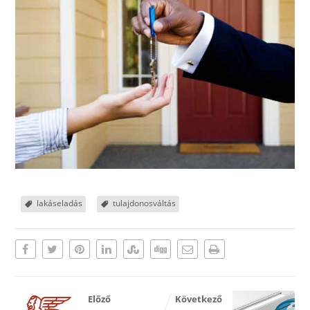
lakáseladás
tulajdonosváltás
Előző
Következő