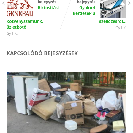
bejegyzés
bejegyzés
Biztosítási
Gyakori
kérdések a
kötvényszámunk,
szellőzésről…
üzletkötő
Gy.I.K.
Gy.I.K.
KAPCSOLÓDÓ BEJEGYZÉSEK