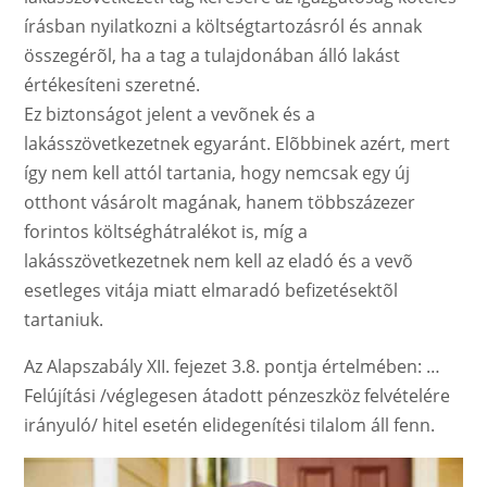
írásban nyilatkozni a költségtartozásról és annak
összegérõl, ha a tag a tulajdonában álló lakást
értékesíteni szeretné.
Ez biztonságot jelent a vevõnek és a
lakásszövetkezetnek egyaránt. Elõbbinek azért, mert
így nem kell attól tartania, hogy nemcsak egy új
otthont vásárolt magának, hanem többszázezer
forintos költséghátralékot is, míg a
lakásszövetkezetnek nem kell az eladó és a vevõ
esetleges vitája miatt elmaradó befizetésektõl
tartaniuk.
Az Alapszabály XII. fejezet 3.8. pontja értelmében: …
Felújítási /véglegesen átadott pénzeszköz felvételére
irányuló/ hitel esetén elidegenítési tilalom áll fenn.