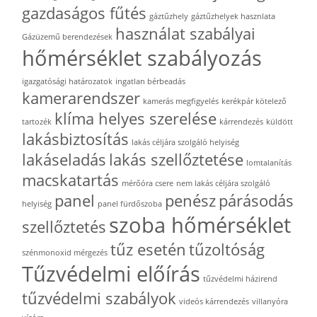
gazdaságos fűtés
gáztűzhely
gáztűzhelyek hasznlata
használat szabályai
Gázüzemű berendezések
hőmérséklet szabályozás
igazgatósági határozatok
ingatlan bérbeadás
kamerarendszer
kamerás megfigyelés
kerékpár kötelező
klíma helyes szerelése
tartozék
kárrendezés
küldött
lakásbiztosítás
lakás céljára szolgáló helyiség
lakáseladás
lakás szellőztetése
lomtalanítás
macskatartás
mérőóra csere
nem lakás céljára szolgáló
panel
penész
párásodás
helyiség
panel fürdőszoba
szoba hőmérséklet
szellőztetés
tűz esetén
tűzoltóság
szénmonoxid mérgezés
Tűzvédelmi előírás
tűzvédelmi házirend
tűzvédelmi szabályok
videós kárrendezés
villanyóra