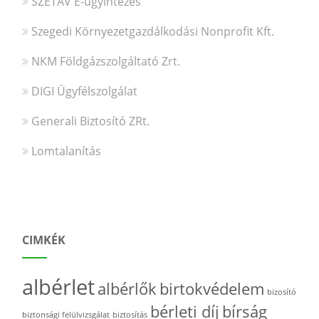
SZETÁV E-ügyintézés
Szegedi Környezetgazdálkodási Nonprofit Kft.
NKM Földgázszolgáltató Zrt.
DIGI Ügyfélszolgálat
Generali Biztosító ZRt.
Lomtalanítás
CIMKÉK
albérlet
albérlők
birtokvédelem
bizosító
bérleti díj
bírság
biztonsági felülvizsgálat
biztosítás