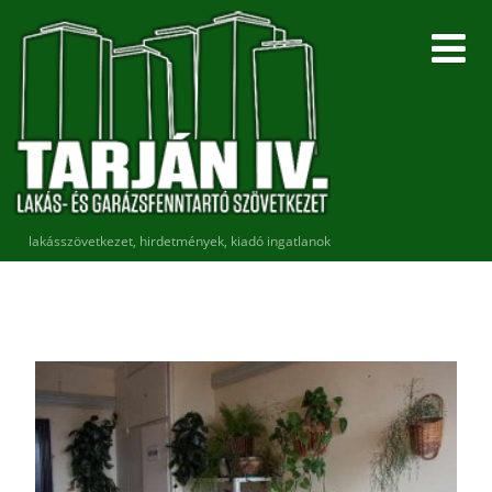
lakásszövetkezet, hirdetmények, kiadó ingatlanok