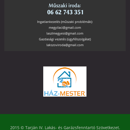
Ingatlankezelés (műszaki problémák):
megyilaci@gmail.com
laszlmegyesi@gmail.com
Gazdasági vezetés (ügyfélszolgálat)
lakszoviroda@gmail.com
2015 © Tarján IV. Lakás- és Garázsfenntartó Szövetkezet.