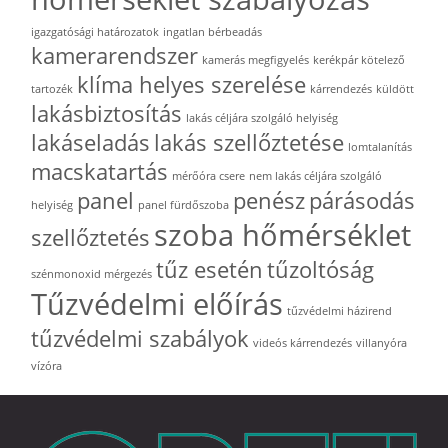
igazgatósági határozatok
ingatlan bérbeadás
kamerarendszer
kamerás megfigyelés
kerékpár kötelező
klíma helyes szerelése
tartozék
kárrendezés
küldött
lakásbiztosítás
lakás céljára szolgáló helyiség
lakáseladás
lakás szellőztetése
lomtalanítás
macskatartás
mérőóra csere
nem lakás céljára szolgáló
panel
penész
párásodás
helyiség
panel fürdőszoba
szoba hőmérséklet
szellőztetés
tűz esetén
tűzoltóság
szénmonoxid mérgezés
Tűzvédelmi előírás
tűzvédelmi házirend
tűzvédelmi szabályok
videós kárrendezés
villanyóra
vízóra