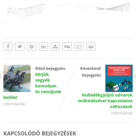
Előző bejegyzés
Következő
Kérjük,
bejegyzés
vegyék
komolyan
és tanuljunk
Hulladékgyűjtő udvarok
belőle!
működésével kapcsolatos
Információk
változások
Információk
KAPCSOLÓDÓ BEJEGYZÉSEK