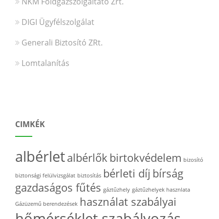
NKM Földgázszolgáltató Zrt.
DIGI Ügyfélszolgálat
Generali Biztosító ZRt.
Lomtalanítás
CIMKÉK
albérlet
albérlők
birtokvédelem
bizosító
bérleti díj
bírság
biztonsági felülvizsgálat
biztosítás
gazdaságos fűtés
gáztűzhely
gáztűzhelyek hasznlata
használat szabályai
Gázüzemű berendezések
hőmérséklet szabályozás