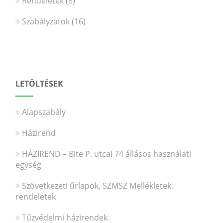
Rendeletek
(8)
Szabályzatok
(16)
LETÖLTÉSEK
Alapszabály
Házirend
HÁZIREND – Bite P. utcai 74 állásos használati
egység
Szövetkezeti űrlapok, SZMSZ Mellékletek,
rendeletek
Tűzvédelmi házirendek