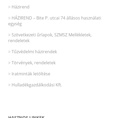
Házirend
HÁZIREND – Bite P. utcai 74 állásos használati
egység
Szövetkezeti űrlapok, SZMSZ Mellékletek,
rendeletek
Tűzvédelmi házirendek
Törvények, rendeletek
Iratminták letöltése
Hulladékgazdálkodási Kft.
HASZNOS LINKEK