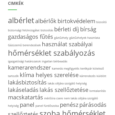
CIMKÉK
albérlet
albérlők
birtokvédelem
bizosító
bérleti díj
bírság
biztonsági felülvizsgálat
biztosítás
gazdaságos fűtés
gáztűzhely
gáztűzhelyek hasznlata
használat szabályai
Gázüzemű berendezések
hőmérséklet szabályozás
igazgatósági határozatok
ingatlan bérbeadás
kamerarendszer
kamerás megfigyelés
kerékpár kötelező
klíma helyes szerelése
tartozék
kárrendezés
küldött
lakásbiztosítás
lakás céljára szolgáló helyiség
lakáseladás
lakás szellőztetése
lomtalanítás
macskatartás
mérőóra csere
nem lakás céljára szolgáló
panel
penész
párásodás
helyiség
panel fürdőszoba
szoba hőmérséklet
szellőztetés