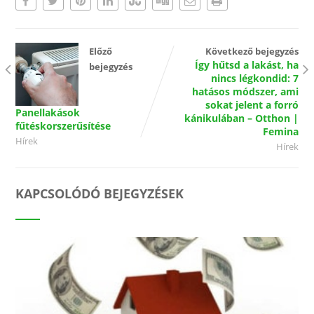
Előző
Következő bejegyzés
Így hűtsd a lakást, ha
bejegyzés
nincs légkondid: 7
hatásos módszer, ami
sokat jelent a forró
Panellakások
kánikulában – Otthon |
fűtéskorszerűsítése
Femina
Hírek
Hírek
KAPCSOLÓDÓ BEJEGYZÉSEK