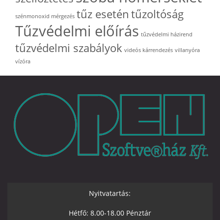
tűz esetén
tűzoltóság
szénmonoxid mérgezés
Tűzvédelmi előírás
tűzvédelmi házirend
tűzvédelmi szabályok
videós kárrendezés
villanyóra
vízóra
Nyitvatartás:
Hétfő: 8.00-18.00 Pénztár