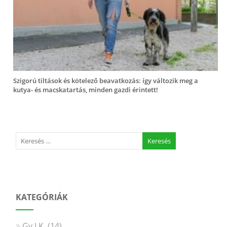
Szigorú tiltások és kötelező beavatkozás: így változik meg a
kutya- és macskatartás, minden gazdi érintett!
KATEGÓRIÁK
Gy.I.K.
(14)