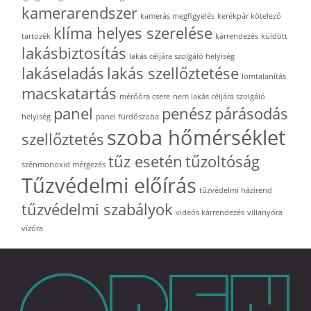
kamerarendszer
kamerás megfigyelés
kerékpár kötelező
klíma helyes szerelése
tartozék
kárrendezés
küldött
lakásbiztosítás
lakás céljára szolgáló helyiség
lakáseladás
lakás szellőztetése
lomtalanítás
macskatartás
mérőóra csere
nem lakás céljára szolgáló
panel
penész
párásodás
helyiség
panel fürdőszoba
szoba hőmérséklet
szellőztetés
tűz esetén
tűzoltóság
szénmonoxid mérgezés
Tűzvédelmi előírás
tűzvédelmi házirend
tűzvédelmi szabályok
videós kárrendezés
villanyóra
vízóra