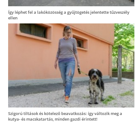
Így léphet fel a lakóközösség a gyűjtögetés jelentette tűzveszély
ellen
Szigorú tiltások és kötelező beavatkozás: így változik meg a
kutya- és macskatartás, minden gazdi érintett!