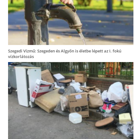
Szegedi Vízmű: Szegeden és Algyőn is életbe lépett az I. fokú
vízkorlátozás