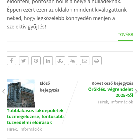
eldönteni, pontosan hol is a helye a hulladéknak.
Éppen ezért ezen az oldalon mindent kiválogattunk
neked, hogy legközelebb könnyedén menjen a
szelektív gyűjtés!
TOVÁBB
Előző
Következő bejegyzés
Öröklés, végrendelet
bejegyzés
2025-től
,
Hírek
Információk
Többlakásos lakóépületek
tűzmegelőzése, fontosabb
tűzvédelmi előírások
,
Hírek
Információk