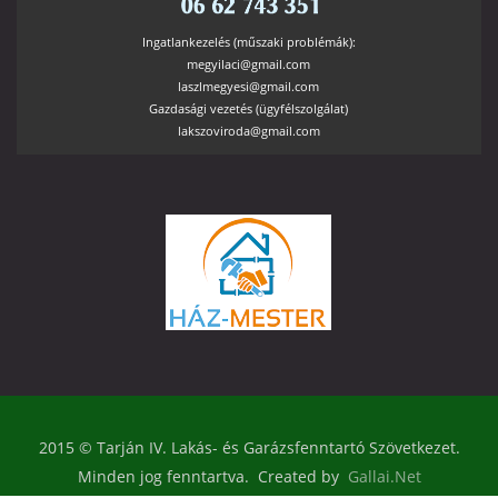
Ingatlankezelés (műszaki problémák):
megyilaci@gmail.com
laszlmegyesi@gmail.com
Gazdasági vezetés (ügyfélszolgálat)
lakszoviroda@gmail.com
2015 © Tarján IV. Lakás- és Garázsfenntartó Szövetkezet.
Minden jog fenntartva. Created by
Gallai.Net