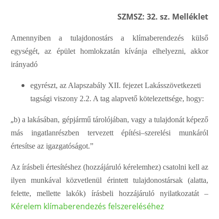
SZMSZ: 32. sz. Melléklet
Am
e
n
n
y
i
b
e
n
a tu
l
a
jdonostá
r
s
a kl
í
mab
e
r
e
nd
e
zé
s
külső
e
g
y
s
é
g
é
t
,
a
z
é
pület
hom
l
ok
z
a
tán kívánja
e
lhe
l
y
e
z
ni, akkor
ir
á
n
y
a
dó
e
g
y
r
é
s
zt
,
a
z
Al
a
ps
z
a
b
á
l
y
X
I
I
.
f
e
je
z
e
t
L
a
k
á
ss
z
öv
e
tke
z
e
ti
ta
g
s
á
g
i
vis
z
ony
2.2.
A
t
a
g
a
lapv
e
tő kö
t
e
le
z
e
t
t
s
é
g
e
,
ho
g
y
:
„
b)
a
lak
á
s
á
b
a
n,
g
é
p
j
á
r
mű
tá
r
oló
j
á
b
a
n,
v
a
g
y a
tu
l
a
jdonát
k
é
p
e
z
ő
más
in
g
a
t
l
a
n
r
é
s
z
b
e
n te
r
v
e
z
e
tt
é
pí
t
é
s
i
–
s
z
e
r
e
lési
munká
r
ól
é
r
tesít
s
e
a
z
i
g
az
g
a
tós
á
g
o
t
.”
Az
ír
á
sbeli
é
rt
e
sí
t
é
shez
(hoz
z
á
já
r
uló
k
é
r
e
lemh
e
z
)
c
s
a
to
l
ni
k
e
ll
a
z
i
l
y
e
n munkáv
a
l kö
z
v
e
t
l
e
nül
é
r
in
t
e
tt
tu
l
a
jdonostá
r
s
a
k
(
a
latta,
f
e
lette,
mellette
l
a
kók)
ír
á
sbeli ho
zz
á
já
r
uló
n
y
i
l
a
tko
z
a
tát –
Kérelem klímaberendezés felszereléséhez