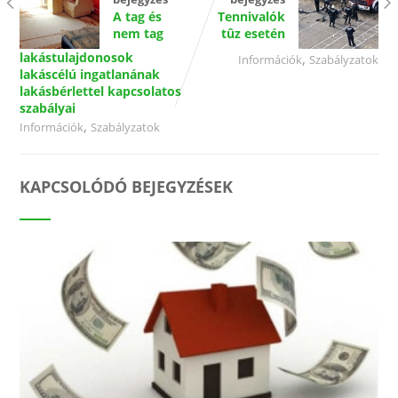
A tag és
Tennivalók
nem tag
tûz esetén
lakástulajdonosok
,
Információk
Szabályzatok
lakáscélú ingatlanának
lakásbérlettel kapcsolatos
szabályai
,
Információk
Szabályzatok
KAPCSOLÓDÓ BEJEGYZÉSEK