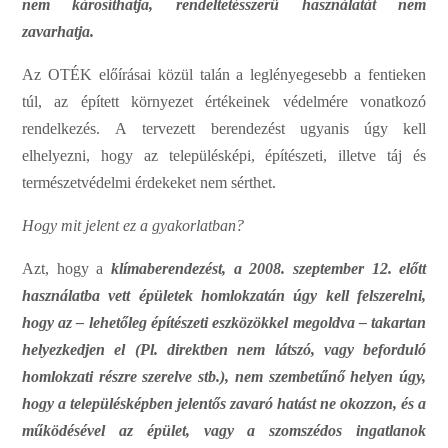
n
e
m
káros
í
t
h
a
t
ja, r
e
n
d
e
l
t
e
téssz
e
rű
h
asz
n
á
l
atát
n
e
m
zav
a
r
h
at
j
a.
Az
OT
É
K
e
lő
ír
á
s
a
i
k
ö
z
ül
tal
á
n
a l
e
g
l
é
n
y
e
g
e
s
e
bb
a
f
e
nt
i
e
k
e
n
tú
l
,
a
z
é
pí
t
e
tt
kör
n
y
e
z
e
t
é
rt
é
k
e
inek
v
é
d
e
l
m
é
re
v
on
a
tko
z
ó
r
e
nd
e
lke
z
é
s.
A
te
r
v
e
z
e
tt
b
e
r
e
n
d
e
z
é
st
u
g
y
a
nis
úg
y
k
e
ll
e
lhe
l
y
e
z
ni,
h
og
y
a
z
tel
e
pülésk
é
pi,
é
pí
t
é
s
z
e
t
i
,
i
l
letve
táj
é
s
te
r
més
z
e
tvé
d
e
l
m
i
é
rd
e
k
e
k
e
t
n
e
m s
é
rth
e
t.
Hogy
m
it
jel
e
nt ez a g
y
a
k
orla
t
ban?
A
z
t,
hogy
a
kl
í
m
ab
e
r
e
n
d
e
z
é
st,
a
2008.
szept
e
m
b
e
r
12.
e
lő
t
t
h
asz
n
á
l
atba
ve
tt
é
p
ü
let
e
k
h
o
m
lokzatán
ú
gy k
e
ll
f
e
ls
z
e
r
e
l
n
i,
h
ogy az
–
l
e
h
e
tő
l
e
g
é
pí
t
é
szeti
e
szkö
z
ökk
e
l
m
e
goldva
– takartan
h
e
ly
e
zkedj
e
n
e
l
(
P
l.
direktben
n
e
m
lá
t
szó,
v
agy b
e
fordu
l
ó
h
o
m
lokzati
r
é
sz
r
e szer
e
lve
stb.),
n
e
m
szemb
e
t
űn
ő
h
e
ly
e
n
ú
g
y
,
h
ogy
a tel
e
p
ü
lésk
é
p
b
e
n
jel
e
n
t
ős zavaró hatást
n
e okozzo
n
,
é
s
a
m
ű
köd
é
s
é
ve
l
az
é
p
ü
let,
v
a
g
y
a
s
z
o
m
szédos
i
n
g
a
t
l
a
n
ok