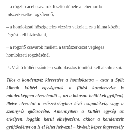
–
a
r
ö
g
z
í
t
ő
acé
l cs
a
v
a
rok
fe
s
z
í
t
ő dűb
e
le a
teh
e
rho
r
dó
fa
ls
z
e
rk
e
z
e
tbe
r
ö
g
z
í
t
e
ndő,
– a
hom
l
ok
z
a
ti
hő
s
z
i
g
e
tel
é
s
ví
z
z
á
ró
v
a
kolata
é
s
a
kl
í
ma
kö
z
ött
lé
g
r
é
st
k
e
ll bi
z
tos
í
tani,
–
a
r
ö
g
z
í
t
ő
c
s
a
v
a
rok
mellett,
a
ta
r
tós
z
e
rk
e
z
e
t
v
é
g
leg
e
s
hom
l
ok
z
a
ti
rö
g
z
í
t
é
s
é
n
é
l
UV
á
l
l
ó kü
l
té
r
i s
z
ín
t
e
len s
z
i
l
opla
s
z
tos
t
ö
m
í
t
é
st ke
l
l alk
a
l
m
a
z
ni.
T
il
os
a kon
d
e
n
z
v
íz ki
ve
z
e
tése
a h
om
lokzatra
–
a
z
az
a
S
pl
i
t
k
l
í
mák k
ü
l
t
é
ri
e
g
y
s
é
g
é
n
e
k
a fűt
é
si ko
n
d
e
n
z
v
ize
is
m
i
n
d
en
k
é
pp
e
n
e
l
v
e
z
e
tendő
–
,
azt
a
lakáson
b
e
l
ü
l
k
e
ll
g
y
ű
j
t
e
n
i
,
i
l
let
v
e
e
lv
e
z
e
t
n
i
a
c
sőszekr
é
n
y
b
e
n
lé
v
ő
c
sapad
é
k
v
íz,
v
a
gy
a
szen
n
yv
íz
e
j
t
ő
c
sövéb
e
.
A
m
e
nn
y
iben
a k
ü
l
t
é
ri
e
g
y
s
é
g
az
e
rkél
y
e
n
,
logg
i
án
k
e
r
ü
l
e
l
h
e
l
y
e
z
é
sre,
akkor
a
ko
n
d
e
n
z
v
íz
g
y
ű
j
t
ő
e
d
é
n
y
t
ott is
e
l lehet
h
e
ly
e
z
n
i
– kiv
é
telt k
é
p
e
z
fa
g
yve
s
z
é
ly