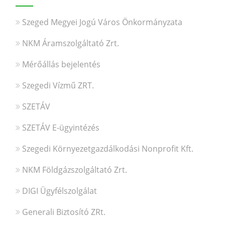
Szeged Megyei Jogú Város Önkormányzata
NKM Áramszolgáltató Zrt.
Mérőállás bejelentés
Szegedi Vízmű ZRT.
SZETÁV
SZETÁV E-ügyintézés
Szegedi Környezetgazdálkodási Nonprofit Kft.
NKM Földgázszolgáltató Zrt.
DIGI Ügyfélszolgálat
Generali Biztosító ZRt.