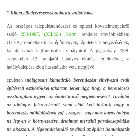
*
Kl
í
m
a
e
lh
e
ly
e
z
é
s
é
re
v
o
n
atkozó szabál
y
ok
.
Az
o
r
s
z
á
g
os
tel
e
pülés
re
n
d
e
z
é
si
é
s
é
pí
t
é
si
köv
e
telmé
n
y
e
k
r
ől
s
z
óló
253/1
9
97.
(
X
I
I
.20.)
Ko
r
m.
r
e
nd
e
let (to
v
á
bbiakb
a
n:
OT
É
K)
r
e
n
d
e
lke
z
ik
a
z
é
pí
t
mé
n
y
e
k,
é
pület
e
k
e
lhe
l
y
e
z
é
s
é
n
e
k,
kial
a
kí
t
á
s
á
n
a
k
l
e
g
fonto
s
a
bb
s
z
a
b
á
l
y
a
iról.
A
jo
g
s
z
a
b
á
l
y 2008.
s
z
e
pt
e
mber
12.
n
a
pjától h
a
tá
l
y
os
e
lő
ír
á
sa
é
rt
e
l
m
é
b
e
n,
a
h
a
tá
l
y
b
a
l
é
p
é
se
e
lő
t
t
h
a
s
z
n
á
latba
v
e
t
t
,
me
g
lévő
é
pület
e
n
u
tó
l
agosan
k
l
í
m
a
t
izá
l
ó
b
e
r
e
n
d
e
z
é
st
e
l
h
e
ly
e
z
n
i
c
sak
é
pí
t
é
szeti
e
s
zközökkel
takartan lehet
ú
g
y
,
h
ogy
a
b
e
r
e
n
d
e
z
é
s
össz
h
a
n
gban
leg
ye
n
az
é
p
ü
let
k
ü
lső
m
e
g
j
e
lenés
é
v
e
l.
To
v
ábbá
az
u
tó
l
agos f
e
ls
z
e
r
e
lésnél
szem
e
lő
t
t
k
e
ll tar
t
a
n
i,
h
ogy
a
b
e
r
e
n
d
e
z
é
s m
ű
köd
é
s
é
n
e
k
za
j
–
, r
e
zgé
s
–
v
a
g
y
m
ás
káros
h
atása
n
e
leg
ye
n
a
kör
n
ye
z
e
té
r
e
,
árta
l
m
as
m
é
rtékű
páral
ec
sap
ó
dást
n
e
okozzo
n
.
A
légkond
i
c
io
n
áló
továbbá
az
é
p
ü
let
h
om
l
okzatát