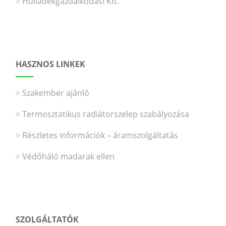
Hulladékgazdálkodási Kft.
HASZNOS LINKEK
Szakember ajánló
Termosztatikus radiátorszelep szabályozása
Részletes információk – áramszolgáltatás
Védőháló madarak ellen
SZOLGÁLTATÓK