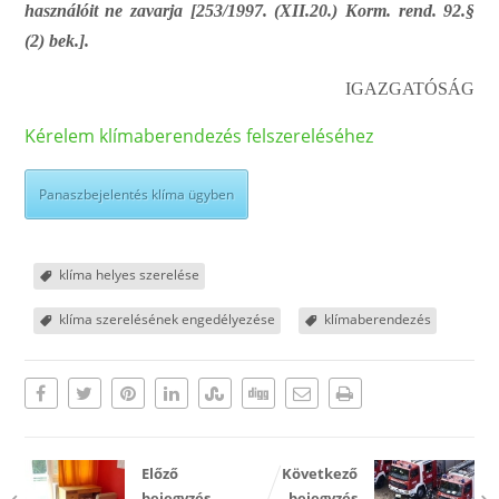
h
a
sz
n
áló
i
t
n
e
zavarja [253/1997.
(
XII.20.) Kor
m
. rend. 92.§
(2)
b
e
k.].
I
GA
Z
G
A
T
ÓSÁG
Kérelem klímaberendezés felszereléséhez
Panaszbejelentés klíma ügyben
klíma helyes szerelése
klíma szerelésének engedélyezése
klímaberendezés
Előző
Következő
bejegyzés
bejegyzés