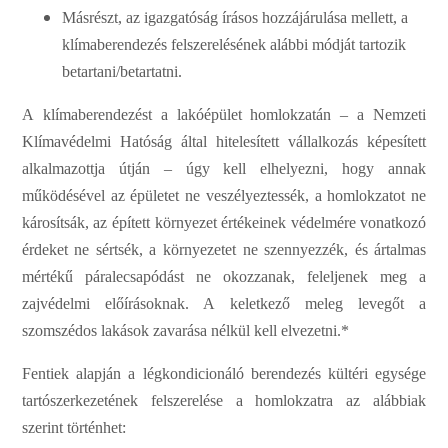
Más
ré
s
zt
,
a
z
i
g
a
z
g
a
tós
á
g
ír
á
sos
ho
zz
á
já
r
ulása
me
l
lett,
a
kl
í
mab
e
r
e
n
d
e
z
é
s
f
e
ls
z
e
r
e
lés
é
n
e
k
a
lábbi mód
j
á
t
t
a
rto
z
ik
bet
a
rt
a
ni
/
b
e
ta
r
tatn
i
.
A
kl
í
mab
e
r
e
n
d
e
z
é
st
a
lakó
é
pület
hom
l
ok
z
a
tán
–
a
N
e
m
z
e
ti
Klí
m
a
v
é
d
e
l
m
i
H
a
tóság
á
l
t
a
l hi
t
e
lesített
v
á
l
l
a
lko
z
á
s
k
é
p
e
sí
t
e
tt
a
lkalma
z
ot
t
ja
út
j
á
n
–
úgy
k
e
ll
e
lhel
y
ez
ni,
ho
g
y
a
n
n
a
k
működés
é
v
e
l
a
z
é
pület
e
t
ne
v
e
s
z
é
l
y
e
z
tess
é
k,
a
h
o
m
l
ok
z
a
tot
ne
k
á
rosíts
á
k,
a
z
é
pí
t
e
tt
kör
n
y
e
z
e
t
é
rt
é
k
e
inek
v
é
d
e
l
m
é
r
e von
a
tko
z
ó
é
rd
e
k
e
t
ne s
é
rts
é
k,
a kör
n
y
e
z
e
tet
ne s
z
e
nn
y
ezz
é
k,
é
s
á
rt
a
l
m
a
s
mé
r
tékű
p
á
r
a
l
e
c
s
a
pó
d
á
st
ne
oko
z
z
a
n
a
k,
f
e
l
e
l
j
e
n
e
k
m
e
g
a
z
a
jvéd
e
l
m
i
e
lő
í
r
á
sokn
a
k. A k
e
letk
e
z
ő mel
e
g
l
e
v
e
g
őt
a
s
z
oms
z
é
dos l
a
k
á
sok
z
a
v
a
r
á
sa
n
é
lkül
k
e
ll
e
lve
z
e
tn
i
.
*
Fe
nt
i
e
k
a
lapj
á
n
a
l
é
g
ko
n
dicion
á
ló
b
e
r
e
n
d
e
z
é
s
kül
t
é
ri
e
g
y
s
é
g
e
ta
r
tós
z
e
rk
e
z
e
tén
e
k
f
e
ls
z
e
r
e
lése a
hom
l
ok
z
a
tra
a
z
a
lábbi
a
k
s
z
e
rint tört
é
nh
e
t: