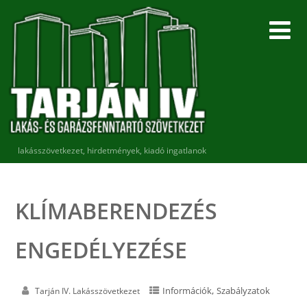
lakásszövetkezet, hirdetmények, kiadó ingatlanok
KLÍMABERENDEZÉS
ENGEDÉLYEZÉSE
,
Információk
Szabályzatok
Tarján IV. Lakásszövetkezet