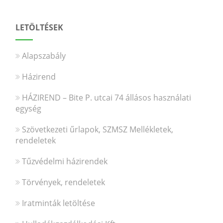
LETÖLTÉSEK
Alapszabály
Házirend
HÁZIREND – Bite P. utcai 74 állásos használati
egység
Szövetkezeti űrlapok, SZMSZ Mellékletek,
rendeletek
Tűzvédelmi házirendek
Törvények, rendeletek
Iratminták letöltése