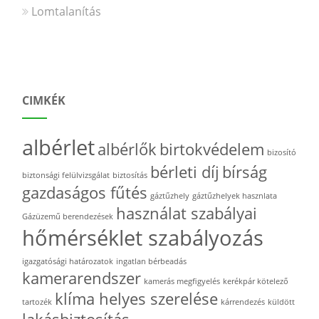
Lomtalanítás
CIMKÉK
albérlet
albérlők
birtokvédelem
bizosító
bérleti díj
bírság
biztonsági felülvizsgálat
biztosítás
gazdaságos fűtés
gáztűzhely
gáztűzhelyek hasznlata
használat szabályai
Gázüzemű berendezések
hőmérséklet szabályozás
igazgatósági határozatok
ingatlan bérbeadás
kamerarendszer
kamerás megfigyelés
kerékpár kötelező
klíma helyes szerelése
tartozék
kárrendezés
küldött