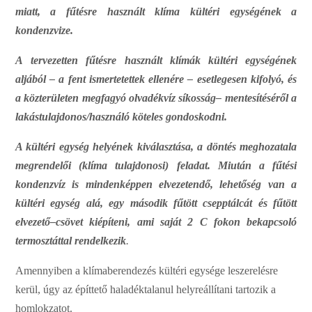
m
ia
t
t
, a fűtésre
h
a
s
z
n
ált kl
í
m
a k
ü
l
t
é
r
i
e
g
y
s
é
g
é
n
e
k a
ko
n
d
e
n
z
v
iz
e
.
A
ter
ve
z
e
t
t
e
n
fűtésre
h
asz
n
ált
k
lí
m
ák
k
ü
l
t
é
ri
e
g
y
s
é
g
é
n
e
k
al
j
ából
–
a
f
e
n
t
i
s
m
e
rtet
e
t
t
e
k
e
l
l
e
n
é
re
–
e
s
e
t
l
e
g
e
s
e
n
kifol
y
ó,
é
s
a
kö
z
terü
l
e
ten
m
e
g
f
ag
y
ó
olvad
é
k
v
íz
síko
s
sá
g
–
m
e
n
tes
í
tés
é
ről a
lakást
u
l
ajdo
n
os/
h
as
z
n
áló kö
t
e
l
e
s go
n
doskod
n
i
.
A k
ü
l
t
é
ri
e
g
y
s
é
g
h
e
ly
é
n
e
k
kiválasz
t
ása,
a
dö
n
tés
m
e
g
h
ozatala
megr
e
n
d
e
lői
(klíma t
u
la
j
do
n
o
s
i)
f
e
lada
t
.
M
i
u
tán
a
f
ű
tési
ko
n
d
e
n
z
v
í
z
is
m
i
n
d
e
n
k
é
pp
e
n
e
lv
e
z
e
tendő,
lehetős
é
g
v
an
a
k
ü
l
t
é
ri
e
g
y
s
é
g
alá,
e
gy
m
ásodik
fűt
ö
tt
c
s
e
pptá
l
c
át
é
s
fűtö
t
t
e
lv
e
z
e
t
ő
–
c
söv
e
t
kiépíten
i
, a
m
i
saját
2 C fokon
b
e
k
ap
c
soló
t
e
r
m
osz
t
á
t
t
al r
e
n
d
e
lkezi
k
.
Am
e
n
n
y
i
b
e
n
a
kl
í
ma
b
e
r
e
nd
e
z
é
s
kül
t
é
ri
e
g
y
s
é
ge
les
z
e
r
e
lé
s
re
k
e
rül,
ú
g
y
a
z
é
pí
t
tető h
a
lad
é
ktal
a
nul he
l
y
r
eá
l
l
í
t
a
ni
t
a
rto
z
ik a
homlok
z
a
t
o
t.