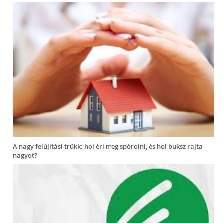
A nagy felújítási trükk: hol éri meg spórolni, és hol buksz rajta
nagyot?