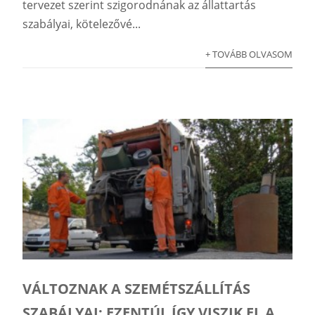
tervezet szerint szigorodnának az állattartás
szabályai, kötelezővé...
+ TOVÁBB OLVASOM
VÁLTOZNAK A SZEMÉTSZÁLLÍTÁS
SZABÁLYAI: EZENTÚL ÍGY VISZIK EL A