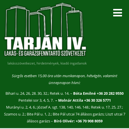
lakásszövetkezet, hirdetmények, kiadó ingatlanok
Sürgős esetben 15,00 óra után munkanapon, hétvégén, valamint
ünnepnapon hívni:
Bihari u. 24, 26, 28. 30, 32.; Retek u. 14. –
Bóta Emilné +36 20 282 9550
Pentelei sor 3, 4, 5, 7.
– Molnár Attila +36 30 326 5771
Murányi u. 2, 4, 6.; József A. sgt. 138, 140, 146, 148.; Retek u. 17, 25, 27.;
Szamos u. 2.; Bite Pál u. 1, 2.; Bite Pál utcai 74 állásos garázs; Liszt utcai 7
állásos garázs –
Bíró Olivér: +36 70 908 8059