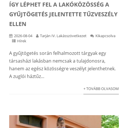
ÍGY LÉPHET FEL A LAKÓKÖZÖSSÉG A
GYŰJTÖGETÉS JELENTETTE TŰZVESZÉLY
ELLEN
2026-08-04
Tarján IV. Lakásszövetkezet
Kikapcsolva
Hírek
A gyűjtögetés során felhalmozott tárgyak egy
társasházi lakásban nemcsak a tulajdonosra,
hanem az egész közösségre veszélyt jelenthetnek.
A zuglói háztűz...
+ TOVÁBB OLVASOM