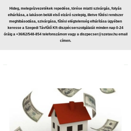
Hideg, melegvízvezetékek repedése, törése miatti szivárgás, folyás
elhárítása, a lakáson belüli első elzáró szelepig, illetve fűtési rendszer
meghibásodása, szivárgása, fűtési elégtelenség elhárítása ügyében
keresse a Szegedi Távfűtő Kft diszpécserszolgálatát minden nap 0-24
óráig a +36/62/548-854 telefonszámon vagy a
diszpecser@szetav.hu
email
címen.