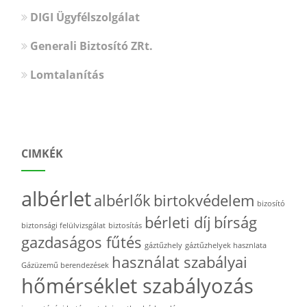
DIGI Ügyfélszolgálat
Generali Biztosító ZRt.
Lomtalanítás
CIMKÉK
albérlet
albérlők
birtokvédelem
bizosító
bérleti díj
bírság
biztonsági felülvizsgálat
biztosítás
gazdaságos fűtés
gáztűzhely
gáztűzhelyek hasznlata
használat szabályai
Gázüzemű berendezések
hőmérséklet szabályozás