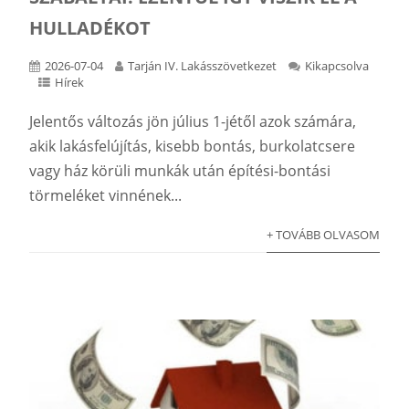
HULLADÉKOT
2026-07-04
Tarján IV. Lakásszövetkezet
Kikapcsolva
Hírek
Jelentős változás jön július 1-jétől azok számára,
akik lakásfelújítás, kisebb bontás, burkolatcsere
vagy ház körüli munkák után építési-bontási
törmeléket vinnének...
+ TOVÁBB OLVASOM