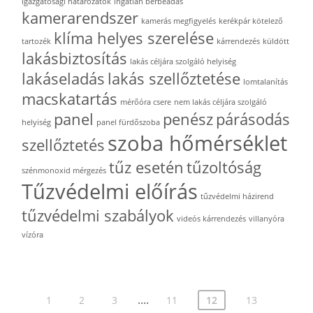
igazgatósági határozatok
ingatlan bérbeadás
kamerarendszer
kamerás megfigyelés
kerékpár kötelező
klíma helyes szerelése
tartozék
kárrendezés
küldött
lakásbiztosítás
lakás céljára szolgáló helyiség
lakáseladás
lakás szellőztetése
lomtalanítás
macskatartás
mérőóra csere
nem lakás céljára szolgáló
panel
penész
párásodás
helyiség
panel fürdőszoba
szoba hőmérséklet
szellőztetés
tűz esetén
tűzoltóság
szénmonoxid mérgezés
Tűzvédelmi előírás
tűzvédelmi házirend
tűzvédelmi szabályok
videós kárrendezés
villanyóra
vízóra
....
1
2
3
11
12
13