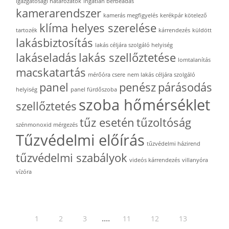
igazgatósági határozatok
ingatlan bérbeadás
kamerarendszer
kamerás megfigyelés
kerékpár kötelező
klíma helyes szerelése
tartozék
kárrendezés
küldött
lakásbiztosítás
lakás céljára szolgáló helyiség
lakáseladás
lakás szellőztetése
lomtalanítás
macskatartás
mérőóra csere
nem lakás céljára szolgáló
panel
penész
párásodás
helyiség
panel fürdőszoba
szoba hőmérséklet
szellőztetés
tűz esetén
tűzoltóság
szénmonoxid mérgezés
Tűzvédelmi előírás
tűzvédelmi házirend
tűzvédelmi szabályok
videós kárrendezés
villanyóra
vízóra
....
1
2
3
11
12
13