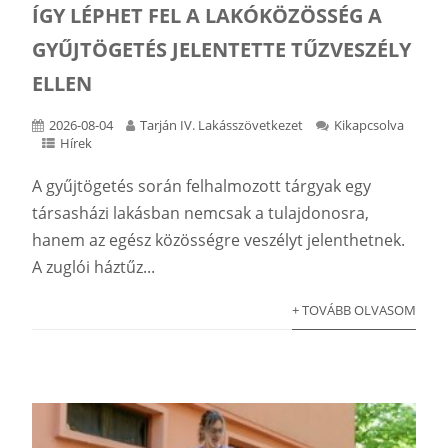
ÍGY LÉPHET FEL A LAKÓKÖZÖSSÉG A
GYŰJTÖGETÉS JELENTETTE TŰZVESZÉLY
ELLEN
2026-08-04
Tarján IV. Lakásszövetkezet
Kikapcsolva
Hírek
A gyűjtögetés során felhalmozott tárgyak egy
társasházi lakásban nemcsak a tulajdonosra,
hanem az egész közösségre veszélyt jelenthetnek.
A zuglói háztűz...
+ TOVÁBB OLVASOM