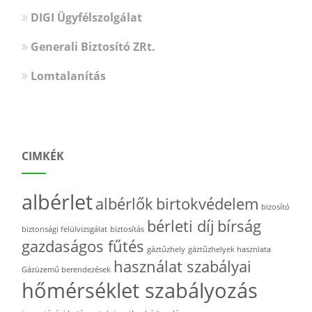
DIGI Ügyfélszolgálat
Generali Biztosító ZRt.
Lomtalanítás
CIMKÉK
albérlet
albérlők
birtokvédelem
bizosító
bérleti díj
bírság
biztonsági felülvizsgálat
biztosítás
gazdaságos fűtés
gáztűzhely
gáztűzhelyek hasznlata
használat szabályai
Gázüzemű berendezések
hőmérséklet szabályozás