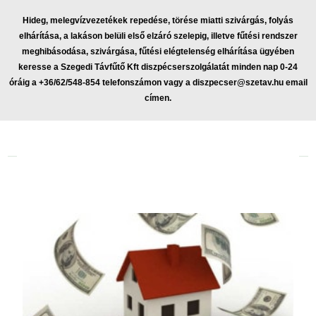
Hideg, melegvízvezetékek repedése, törése miatti szivárgás, folyás
elhárítása, a lakáson belüli első elzáró szelepig, illetve fűtési rendszer
meghibásodása, szivárgása, fűtési elégtelenség elhárítása ügyében
keresse a Szegedi Távfűtő Kft diszpécserszolgálatát minden nap 0-24
óráig a +36/62/548-854 telefonszámon vagy a
diszpecser@szetav.hu
email
címen.