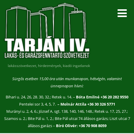
lakásszövetkezet, hirdetmények, kiadó ingatlanok
Sürgős esetben 15,00 óra után munkanapon, hétvégén, valamint
ünnepnapon hívni:
Bihari u. 24, 26, 28. 30, 32.; Retek u. 14. –
Bóta Emilné +36 20 282 9550
Pentelei sor 3, 4, 5, 7.
– Molnár Attila +36 30 326 5771
Murányi u. 2, 4, 6.; József A. sgt. 138, 140, 146, 148.; Retek u. 17, 25, 27.;
Szamos u. 2.; Bite Pál u. 1, 2.; Bite Pál utcai 74 állásos garázs; Liszt utcai 7
állásos garázs –
Bíró Olivér: +36 70 908 8059