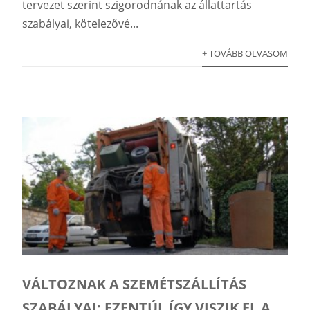
tervezet szerint szigorodnának az állattartás
szabályai, kötelezővé...
+ TOVÁBB OLVASOM
VÁLTOZNAK A SZEMÉTSZÁLLÍTÁS
SZABÁLYAI: EZENTÚL ÍGY VISZIK EL A