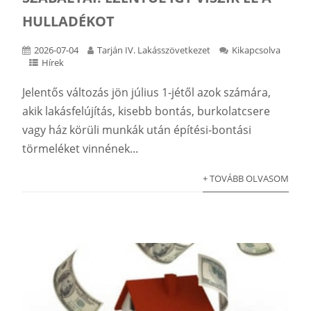
HULLADÉKOT
2026-07-04
Tarján IV. Lakásszövetkezet
Kikapcsolva
Hírek
Jelentős változás jön július 1-jétől azok számára,
akik lakásfelújítás, kisebb bontás, burkolatcsere
vagy ház körüli munkák után építési-bontási
törmeléket vinnének...
+ TOVÁBB OLVASOM