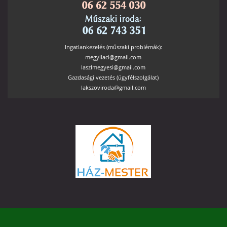
Ingatlankezelés (műszaki problémák):
megyilaci@gmail.com
laszlmegyesi@gmail.com
Gazdasági vezetés (ügyfélszolgálat)
lakszoviroda@gmail.com