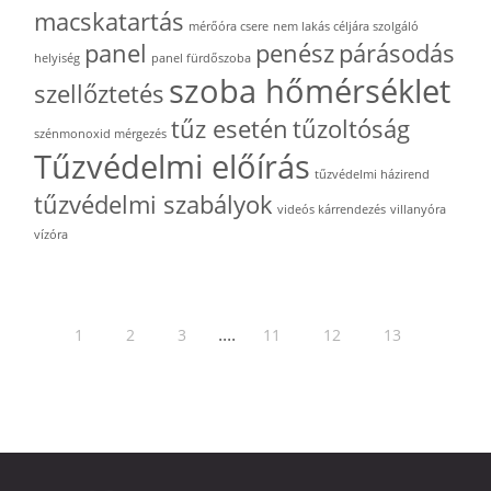
macskatartás
mérőóra csere
nem lakás céljára szolgáló
panel
penész
párásodás
helyiség
panel fürdőszoba
szoba hőmérséklet
szellőztetés
tűz esetén
tűzoltóság
szénmonoxid mérgezés
Tűzvédelmi előírás
tűzvédelmi házirend
tűzvédelmi szabályok
videós kárrendezés
villanyóra
vízóra
....
1
2
3
11
12
13