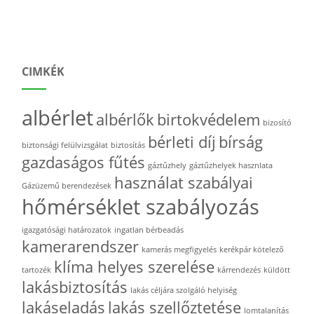
CIMKÉK
albérlet
albérlők
birtokvédelem
bizosító
bérleti díj
bírság
biztonsági felülvizsgálat
biztosítás
gazdaságos fűtés
gáztűzhely
gáztűzhelyek hasznlata
használat szabályai
Gázüzemű berendezések
hőmérséklet szabályozás
igazgatósági határozatok
ingatlan bérbeadás
kamerarendszer
kamerás megfigyelés
kerékpár kötelező
klíma helyes szerelése
tartozék
kárrendezés
küldött
lakásbiztosítás
lakás céljára szolgáló helyiség
lakáseladás
lakás szellőztetése
lomtalanítás