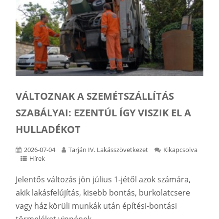
VÁLTOZNAK A SZEMÉTSZÁLLÍTÁS
SZABÁLYAI: EZENTÚL ÍGY VISZIK EL A
HULLADÉKOT
2026-07-04
Tarján IV. Lakásszövetkezet
Kikapcsolva
Hírek
Jelentős változás jön július 1-jétől azok számára,
akik lakásfelújítás, kisebb bontás, burkolatcsere
vagy ház körüli munkák után építési-bontási
törmeléket vinnének...