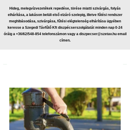
Hideg, melegvízvezetékek repedése, törése miatti szivárgás, folyás
elhárítása, a lakáson belüli első elzáró szelepig, illetve fűtési rendszer
meghibásodása, szivárgása, fűtési elégtelenség elhárítása ügyében
keresse a Szegedi Távfűtő Kft diszpécserszolgálatát minden nap 0-24
óráig a +36/62/548-854 telefonszámon vagy a
diszpecser@szetav.hu
email
címen.