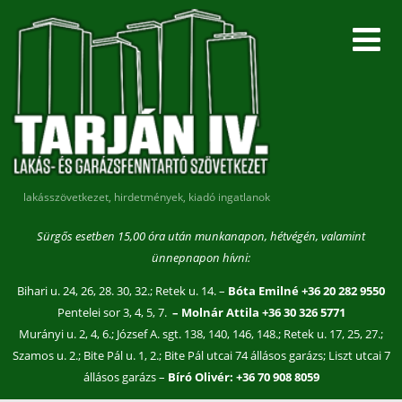
lakásszövetkezet, hirdetmények, kiadó ingatlanok
Sürgős esetben 15,00 óra után munkanapon, hétvégén, valamint
ünnepnapon hívni:
Bihari u. 24, 26, 28. 30, 32.; Retek u. 14. –
Bóta Emilné +36 20 282 9550
Pentelei sor 3, 4, 5, 7.
– Molnár Attila +36 30 326 5771
Murányi u. 2, 4, 6.; József A. sgt. 138, 140, 146, 148.; Retek u. 17, 25, 27.;
Szamos u. 2.; Bite Pál u. 1, 2.; Bite Pál utcai 74 állásos garázs; Liszt utcai 7
állásos garázs –
Bíró Olivér: +36 70 908 8059