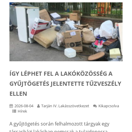
ÍGY LÉPHET FEL A LAKÓKÖZÖSSÉG A
GYŰJTÖGETÉS JELENTETTE TŰZVESZÉLY
ELLEN
2026-08-04
Tarján IV. Lakásszövetkezet
Kikapcsolva
Hírek
A gyűjtögetés során felhalmozott tárgyak egy
társasházi lakásban nemcsak a tulajdonosra,