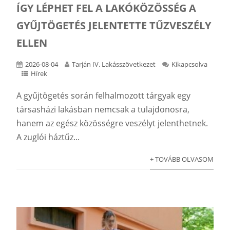
ÍGY LÉPHET FEL A LAKÓKÖZÖSSÉG A
GYŰJTÖGETÉS JELENTETTE TŰZVESZÉLY
ELLEN
2026-08-04
Tarján IV. Lakásszövetkezet
Kikapcsolva
Hírek
A gyűjtögetés során felhalmozott tárgyak egy
társasházi lakásban nemcsak a tulajdonosra,
hanem az egész közösségre veszélyt jelenthetnek.
A zuglói háztűz...
+ TOVÁBB OLVASOM