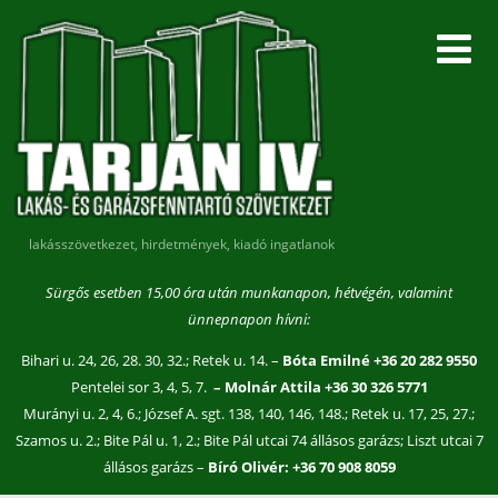
lakásszövetkezet, hirdetmények, kiadó ingatlanok
Sürgős esetben 15,00 óra után munkanapon, hétvégén, valamint
ünnepnapon hívni:
Bihari u. 24, 26, 28. 30, 32.; Retek u. 14. –
Bóta Emilné +36 20 282 9550
Pentelei sor 3, 4, 5, 7.
– Molnár Attila +36 30 326 5771
Murányi u. 2, 4, 6.; József A. sgt. 138, 140, 146, 148.; Retek u. 17, 25, 27.;
Szamos u. 2.; Bite Pál u. 1, 2.; Bite Pál utcai 74 állásos garázs; Liszt utcai 7
állásos garázs –
Bíró Olivér: +36 70 908 8059