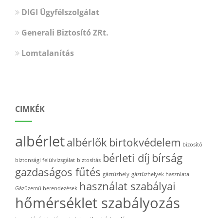
DIGI Ügyfélszolgálat
Generali Biztosító ZRt.
Lomtalanítás
CIMKÉK
albérlet
albérlők
birtokvédelem
bizosító
bérleti díj
bírság
biztonsági felülvizsgálat
biztosítás
gazdaságos fűtés
gáztűzhely
gáztűzhelyek hasznlata
használat szabályai
Gázüzemű berendezések
hőmérséklet szabályozás