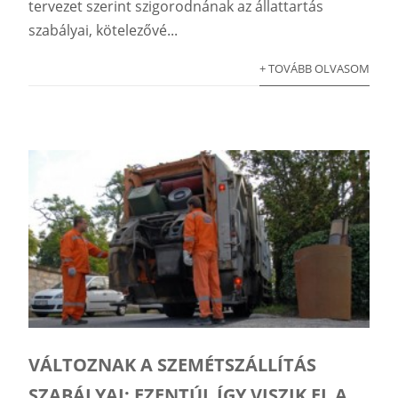
tervezet szerint szigorodnának az állattartás
szabályai, kötelezővé...
+ TOVÁBB OLVASOM
VÁLTOZNAK A SZEMÉTSZÁLLÍTÁS
SZABÁLYAI: EZENTÚL ÍGY VISZIK EL A