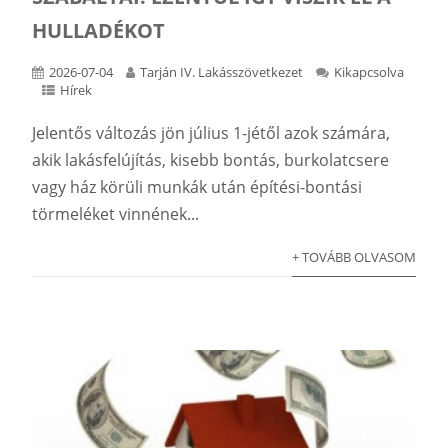
HULLADÉKOT
2026-07-04
Tarján IV. Lakásszövetkezet
Kikapcsolva
Hírek
Jelentős változás jön július 1-jétől azok számára,
akik lakásfelújítás, kisebb bontás, burkolatcsere
vagy ház körüli munkák után építési-bontási
törmeléket vinnének...
+ TOVÁBB OLVASOM