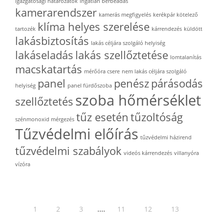
igazgatósági határozatok
ingatlan bérbeadás
kamerarendszer
kamerás megfigyelés
kerékpár kötelező
klíma helyes szerelése
tartozék
kárrendezés
küldött
lakásbiztosítás
lakás céljára szolgáló helyiség
lakáseladás
lakás szellőztetése
lomtalanítás
macskatartás
mérőóra csere
nem lakás céljára szolgáló
panel
penész
párásodás
helyiség
panel fürdőszoba
szoba hőmérséklet
szellőztetés
tűz esetén
tűzoltóság
szénmonoxid mérgezés
Tűzvédelmi előírás
tűzvédelmi házirend
tűzvédelmi szabályok
videós kárrendezés
villanyóra
vízóra
....
1
2
3
11
12
13