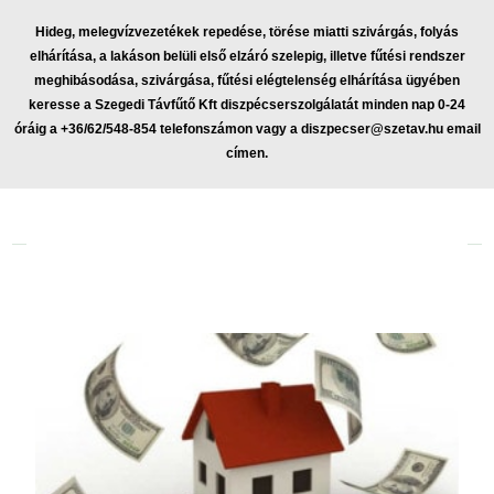
Hideg, melegvízvezetékek repedése, törése miatti szivárgás, folyás
elhárítása, a lakáson belüli első elzáró szelepig, illetve fűtési rendszer
meghibásodása, szivárgása, fűtési elégtelenség elhárítása ügyében
keresse a Szegedi Távfűtő Kft diszpécserszolgálatát minden nap 0-24
óráig a +36/62/548-854 telefonszámon vagy a
diszpecser@szetav.hu
email
címen.